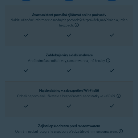
Avast asistent pomáhá zjišťovat online podvody
Nabízí užitečné informace o možných podvodných zprávách, nabídkách a jiných
hrozbách.
Zablokuje viry a další malware
V reálném čase odhalí viry, ransomware a jiné hrozby.
Najde slabiny v zabezpečení Wi-Fi sítě
Odhalí nepovolané uživatele a bezpečnostní nedostatky ve vaší síti.
Zajistí lepší ochranu před ransomwarem
Ochrání osobní fotografie a soubory před zašifrováním ransomwarem.