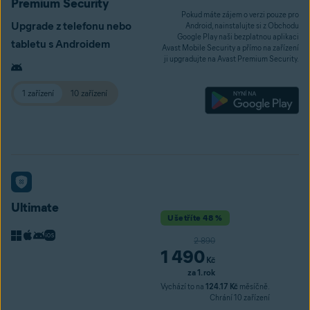
Premium Security
Pokud máte zájem o verzi pouze pro
Upgrade z telefonu nebo
Android, nainstalujte si z Obchodu
Google Play naši bezplatnou aplikaci
tabletu s Androidem
Avast Mobile Security a přímo na zařízení
ji upgradujte na Avast Premium Security.
1 zařízení
10 zařízení
Ultimate
Ušetříte 48 %
původní cena
2 890
1 490
Kč
 za 1. rok
Vychází to na
124.17 Kč
měsíčně.
Chrání 10 zařízení