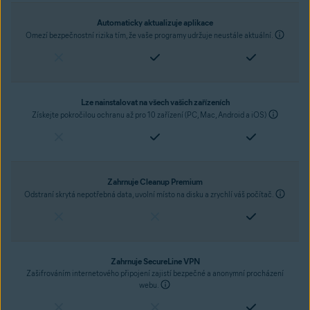
Automaticky aktualizuje aplikace
Omezí bezpečnostní rizika tím, že vaše programy udržuje neustále aktuální.
Lze nainstalovat na všech vašich zařízeních
Získejte pokročilou ochranu až pro 10 zařízení (PC, Mac, Android a iOS)
Zahrnuje Cleanup Premium
Odstraní skrytá nepotřebná data, uvolní místo na disku a zrychlí váš počítač.
Zahrnuje SecureLine VPN
Zašifrováním internetového připojení zajistí bezpečné a anonymní procházení
webu.