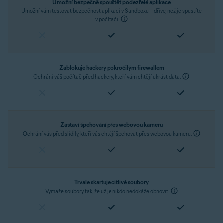
Umožní bezpečně spouštět podezřelé aplikace
Umožní vám testovat bezpečnost aplikací v Sandboxu – dříve, než je spustíte
v počítači.
Zablokuje hackery pokročilým firewallem
Ochrání váš počítač před hackery, kteří vám chtějí ukrást data.
Zastaví špehování přes webovou kameru
Ochrání vás před slídily, kteří vás chtějí špehovat přes webovou kameru.
Trvale skartuje citlivé soubory
Vymaže soubory tak, že už je nikdo nedokáže obnovit.