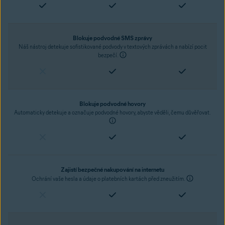
Blokuje podvodné SMS zprávy
Náš nástroj detekuje sofistikované podvody v textových zprávách a nabízí pocit
bezpečí.
Blokuje podvodné hovory
Automaticky detekuje a označuje podvodné hovory, abyste věděli, čemu důvěřovat.
Zajistí bezpečné nakupování na internetu
Ochrání vaše hesla a údaje o platebních kartách před zneužitím.