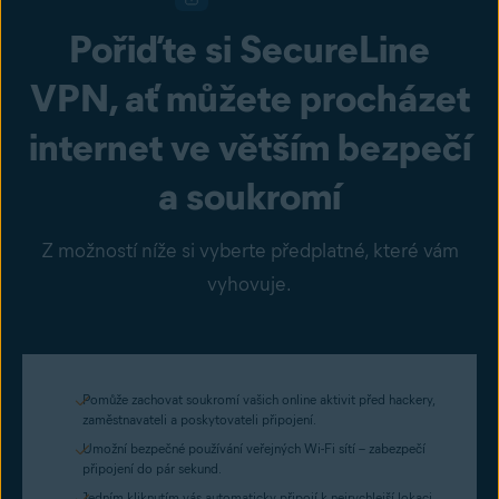
Pořiďte si SecureLine
VPN, ať můžete procházet
internet ve větším bezpečí
a soukromí
Z možností níže si vyberte předplatné, které vám
vyhovuje.
Pomůže zachovat soukromí vašich online aktivit před hackery,
zaměstnavateli a poskytovateli připojení.
Umožní bezpečné používání veřejných Wi-Fi sítí – zabezpečí
připojení do pár sekund.
Jedním kliknutím vás automaticky připojí k nejrychlejší lokaci.