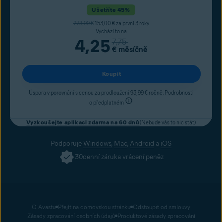
Ušetříte 45%
278,99 €
153,00 € za první 3 roky
Vychází to na
4,25
7,75
€
měsíčně
Koupit
Úspora v porovnání s cenou za prodloužení 93,99 € ročně. Podrobnosti
o předplatném
Vyzkoušejte aplikaci zdarma na 60 dnů
(Nebude vás to nic stát)
Podporuje
Windows,
Mac
,
Android
a
iOS
30denní záruka vrácení peněz
O Avastu
Přejít na domovskou stránku
Odstoupit od smlouvy
Zásady zpracování osobních údajů
Produktové zásady zpracování