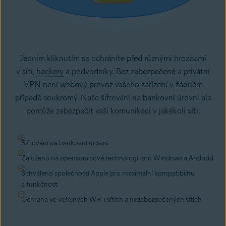
Jedním kliknutím se ochráníte před různými hrozbami
v síti,
hackery
a podvodníky. Bez zabezpečené a privátní
VPN není webový provoz vašeho zařízení v žádném
případě soukromý. Naše šifrování na bankovní úrovni ale
pomůže zabezpečit vaši komunikaci v jakékoli síti.
Šifrování na bankovní úrovni
Založeno na opensourcové technologii pro Windows a Android
Schváleno společností Apple pro maximální kompatibilitu
a funkčnost
Ochrana ve veřejných Wi-Fi sítích a nezabezpečených sítích