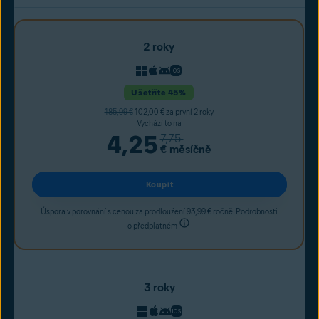
2 roky
Ušetříte 45%
185,99 €
102,00 € za první 2 roky
Vychází to na
4,25
7,75
€
měsíčně
Koupit
Úspora v porovnání s cenou za prodloužení 93,99 € ročně. Podrobnosti
o předplatném
3 roky