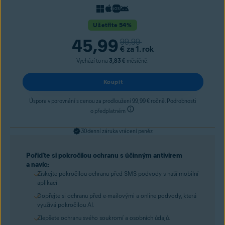
Ušetříte 54%
45,99
99,99
€
za 1. rok
Vychází to na
3,83 €
měsíčně.
Koupit
Úspora v porovnání s cenou za prodloužení 99,99 € ročně. Podrobnosti
o předplatném
30denní záruka vrácení peněz
Pořiďte si pokročilou ochranu s účinným antivirem
a navíc:
Získejte pokročilou ochranu před SMS podvody s naší mobilní
aplikací.
Dopřejte si ochranu před e-mailovými a online podvody, která
využívá pokročilou AI.
Zlepšete ochranu svého soukromí a osobních údajů.