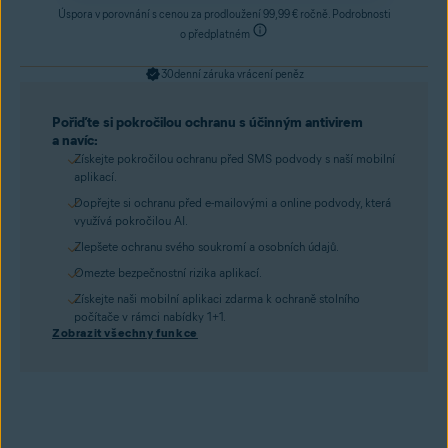
Úspora v porovnání s cenou za prodloužení 99,99 € ročně. Podrobnosti
o předplatném
30denní záruka vrácení peněz
Pořiďte si pokročilou ochranu s účinným antivirem
a navíc:
Získejte pokročilou ochranu před SMS podvody s naší mobilní
aplikací.
Dopřejte si ochranu před e-mailovými a online podvody, která
využívá pokročilou AI.
Zlepšete ochranu svého soukromí a osobních údajů.
Omezte bezpečnostní rizika aplikací.
Získejte naši mobilní aplikaci zdarma k ochraně stolního
počítače v rámci nabídky 1+1.
Zobrazit všechny funkce