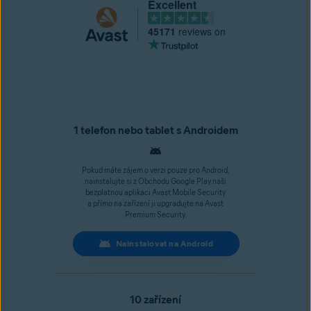
Excellent
45171
reviews on
1 telefon nebo tablet s Androidem
Pokud máte zájem o verzi pouze pro Android,
nainstalujte si z Obchodu Google Play naši
bezplatnou aplikaci Avast Mobile Security
a přímo na zařízení ji upgradujte na Avast
Premium Security.
Nainstalovat na Android
10 zařízení