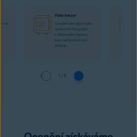
Foto trezor
hlost
Umožní vám skrýt vaše
soukromé fotografie
v šifrovaném trezoru,
kam nemá nikdo jiný
přístup.
1 / 6
Ocenění získáváme