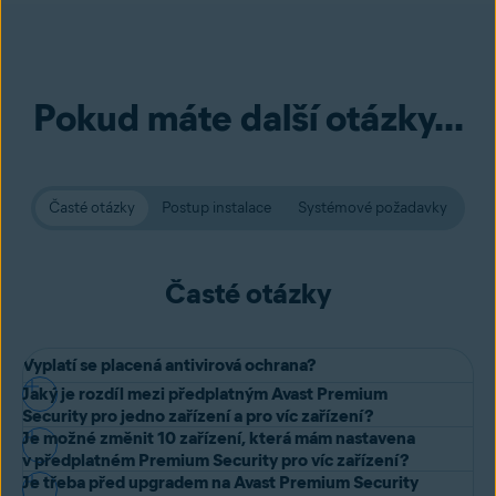
Pokud máte další otázky...
Časté otázky
Postup instalace
Systémové požadavky
Časté otázky
Vyplatí se placená antivirová ochrana?
Jaký je rozdíl mezi předplatným Avast Premium
Zatímco
bezplatný antivirový software
vám nabídne základní
Security pro jedno zařízení a pro víc zařízení?
ochranu, placené verze nabízejí více nástrojů ke zvládání nově
Je možné změnit 10 zařízení, která mám nastavena
Obě předplatná nabízejí stejnou komplexní ochranu. Jediný rozdíl je
v předplatném Premium Security pro víc zařízení?
objevených hrozeb. Avast Premium Security vám pomůže
vyhýbat
v tom, kolik zařízení můžete chránit.
Je třeba před upgradem na Avast Premium Security
se škodlivým webům
a přidává solidní ochranu proti online