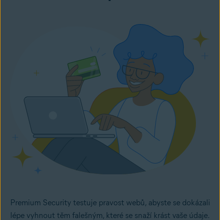
Premium Security testuje pravost webů, abyste se dokázali
lépe vyhnout těm falešným, které se snaží krást vaše údaje.