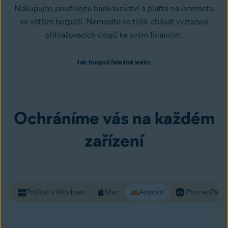
Nakupujte, používejte bankovnictví a plaťte na internetu
ve větším bezpečí. Nemusíte se tolik obávat vyzrazení
přihlašovacích údajů ke svým financím.
Jak fungují falešné weby
Jak fungují falešné weby
Kyberzločinci běžně používají podvržené weby ke krádeži
dat a osobních údajů.
Podvržený
web vypadá stejně jako
ten pravý, ale je navržený tak, aby kradl informace, jako
jsou hesla a jiné osobní údaje. Premium Security vás
Ochráníme vás na každém
upozorní na nebezpečné weby ještě předtím, než se načtou
do prohlížeče, takže internet můžete používat s větší
zařízení
jistotou.
Počítač s Windows
Mac
Android
iPhone/iPad