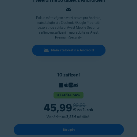
1 telefon nebo tablet s Androidem
Pokud máte zájem o verzi pouze pro Android,
nainstalujte si z Obchodu Google Play naši
bezplatnou aplikaci Avast Mobile Security
a přímo na zařízení ji upgradujte na Avast
Premium Security.
Nainstalovat na Android
10 zařízení
Ušetříte 54%
45,99
99,99
€
za 1. rok
Vychází to na
3,83 €
měsíčně.
Koupit