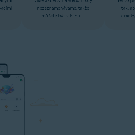
vanými
Vaše aktivity na webu nikdy
Tento pr
vacími
nezaznamenáváme, takže
tak, a
můžete být v klidu.
stránky