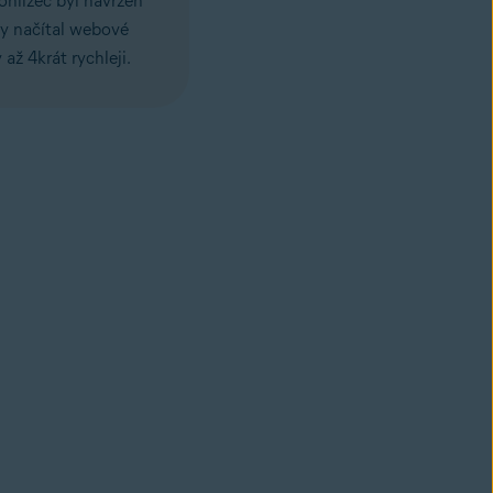
ohlížeč byl navržen
by načítal webové
 až 4krát rychleji.