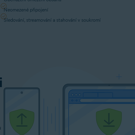
Neomezené připojení
Sledování, streamování a stahování v soukromí
i
u