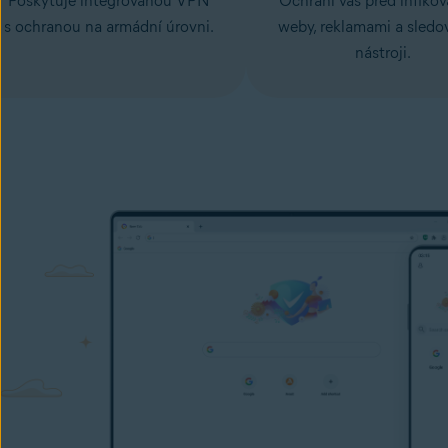
Poskytuje integrovanou VPN
Ochrání vás před infiko
s ochranou na armádní úrovni.
weby, reklamami a sledo
nástroji.