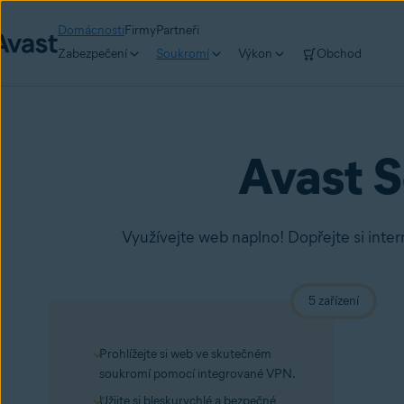
Domácnosti
Firmy
Partneři
Zabezpečení
Soukromí
Výkon
Obchod
Avast 
Využívejte web naplno! Dopřejte si inte
5 zařízení
Prohlížejte si web ve skutečném
soukromí pomocí integrované VPN.
Užijte si bleskurychlé a bezpečné