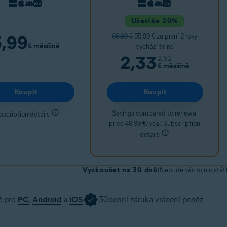
Ušetříte 20%
5,99
69,99 €
55,99 € za první 2 roky
€
měsíčně
Vychází to na
2,33
2,92
€
měsíčně
Koupit
Koupit
Savings compared to renewal
bscription details
price 49,99 €/year. Subscription
details
Vyzkoušet na 30 dnů
(Nebude vás to nic stát
é pro
PC
,
Android
a
iOS
30denní záruka vrácení peněz
 na 30 dnů
Pořídit