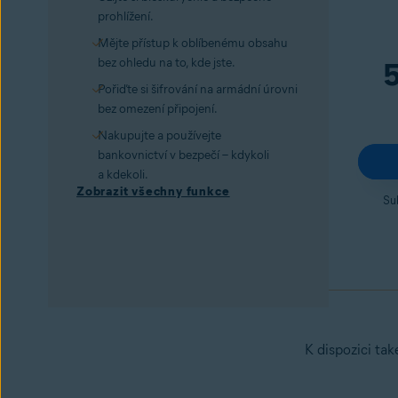
prohlížení.
Mějte přístup k oblíbenému obsahu
bez ohledu na to, kde jste.
Pořiďte si šifrování na armádní úrovni
bez omezení připojení.
Nakupujte a používejte
bankovnictví v bezpečí – kdykoli
a kdekoli.
Zobrazit všechny funkce
Su
K dispozici tak
Avast Secure Browser PRO
Vyzkoušet