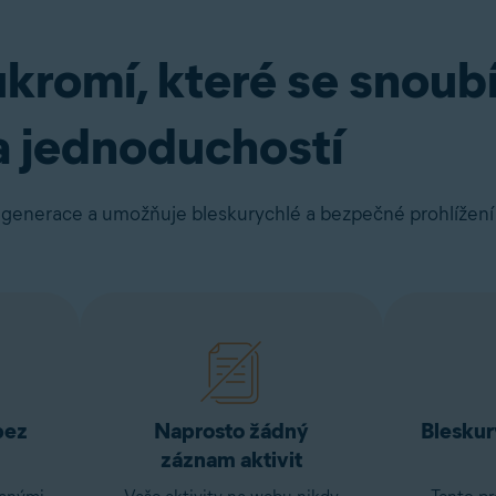
romí, které se snoubí 
a jednoduchostí
 generace a umožňuje bleskurychlé a bezpečné prohlížen
bez
Naprosto žádný
Bleskur
záznam aktivit