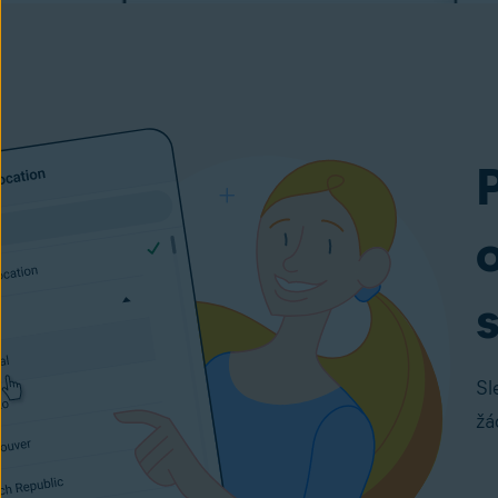
Sl
žá