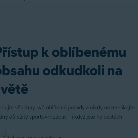
Přístup k oblíbenému
obsahu odkudkoli na
světě
edujte všechny své oblíbené pořady a nikdy nezmeškejte
dný důležitý sportovní zápas – i když jste na cestách.
Obcházení omezení obsahu