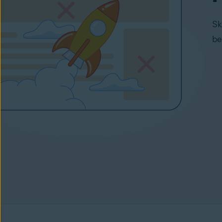
Sk
be