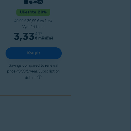
Ušetříte 20%
49,99 €
39,99 € za 1. rok
Vychází to na
3,33
4,17
€
měsíčně
Koupit
Savings compared to renewal
price 49,99 €/year. Subscription
details
)