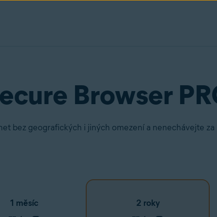
Secure Browser P
rnet bez geografických i jiných omezení a nenechávejte z
1 měsíc
2 roky