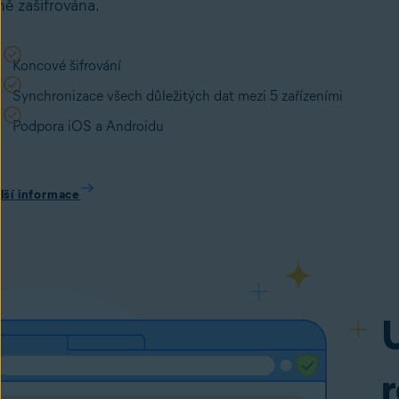
ně zašifrována.
Koncové šifrování
Synchronizace všech důležitých dat mezi 5 zařízeními
Podpora iOS a Androidu
lší informace