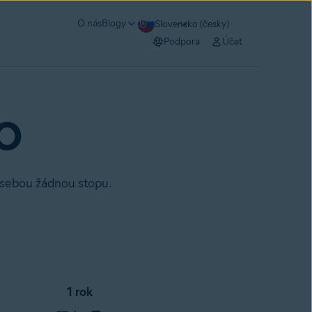
O nás
Blogy
Slovensko (česky)
Podpora
Účet
RO
a sebou žádnou stopu.
1 rok