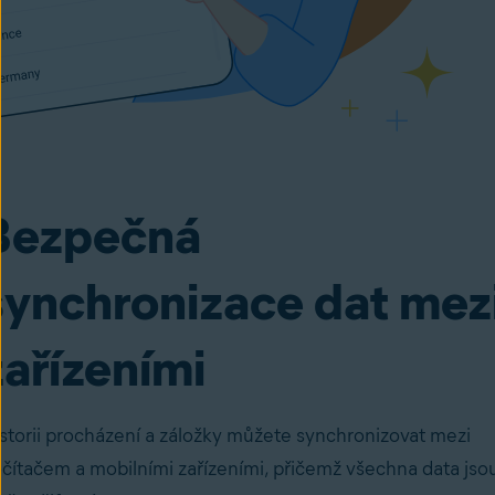
Bezpečná
synchronizace dat mez
zařízeními
storii procházení a záložky můžete synchronizovat mezi
čítačem a mobilními zařízeními, přičemž všechna data jso