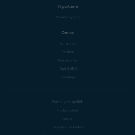
Til partnere
Mobiludbydere
Om os
Kontakt os
Karriere
Pressecenter
Digital tillid
Teknologi
Fortrolighedspolitik
Produktpolitik
Juridisk
Rapportér sårbarhed