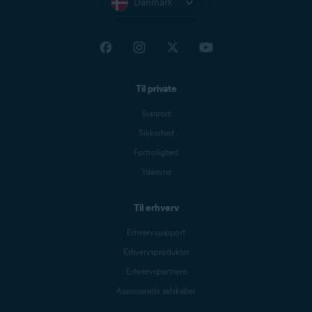
Danmark
Til private
Support
Sikkerhed
Fortrolighed
Ydeevne
Til erhverv
Erhvervssupport
Erhvervsprodukter
Erhvervspartnere
Associerede selskaber