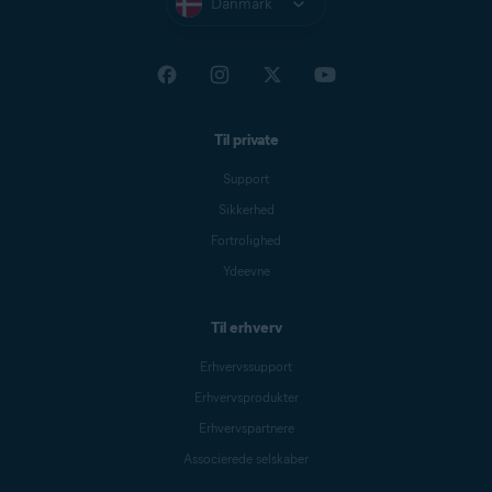
Danmark
Til private
Support
Sikkerhed
Fortrolighed
Ydeevne
Til erhverv
Erhvervssupport
Erhvervsprodukter
Erhvervspartnere
Associerede selskaber