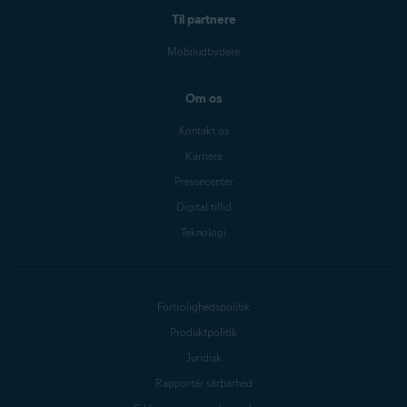
Til partnere
Mobiludbydere
Om os
Kontakt os
Karriere
Pressecenter
Digital tillid
Teknologi
Fortrolighedspolitik
Produktpolitik
Juridisk
Rapportér sårbarhed