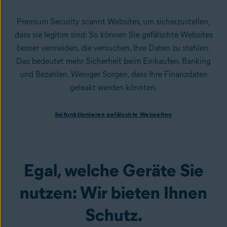
Premium Security scannt Websites, um sicherzustellen,
dass sie legitim sind: So können Sie gefälschte Websites
besser vermeiden, die versuchen, Ihre Daten zu stehlen.
Das bedeutet mehr Sicherheit beim Einkaufen, Banking
und Bezahlen. Weniger Sorgen, dass Ihre Finanzdaten
geleakt werden könnten.
So funktionieren gefälschte Webseiten
So funktionieren gefälschte Webseiten
Spoofing-Websites werden häufig von Cyberkriminellen
genutzt, um Ihre Daten und persönlichen Informationen zu
stehlen. Eine
Spoofing-Website
sieht aus wie die seriöse
Version, ist aber gefälscht und darauf ausgelegt,
Egal, welche Geräte Sie
Informationen wie Ihre Passwörter und andere persönliche
Daten zu stehlen. Avast One Mobile warnt Sie vor
nutzen: Wir bieten Ihnen
unsicheren Websites, bevor Sie diese laden. So können Sie
Schutz.
Ihr Online-Leben mit mehr Zuversicht angehen.