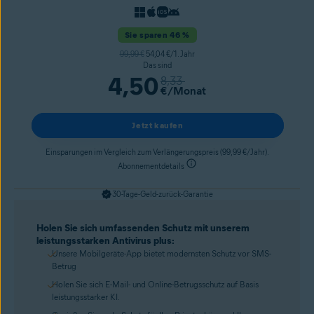
Sie sparen 46 %
99,99 €
54,04 €/1. Jahr
Das sind
4,50
8,33
€
/Monat
Jetzt kaufen
Einsparungen im Vergleich zum Verlängerungspreis (99,99 €/Jahr).
Abonnementdetails
30-Tage-Geld-zurück-Garantie
Holen Sie sich umfassenden Schutz mit unserem
leistungsstarken Antivirus plus:
Unsere Mobilgeräte-App bietet modernsten Schutz vor SMS-
Betrug
Holen Sie sich E-Mail- und Online-Betrugsschutz auf Basis
leistungsstarker KI.