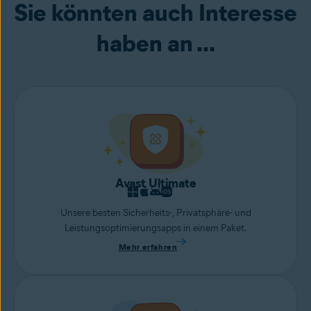
Sie könnten auch Interesse
Zugriffsversuche per Fernzugriff sowie Hackerangriffe auf Ihre
Webcam von Ihrem Gerät fern.
haben an ...
Avast Ultimate
Unsere besten Sicherheits-, Privatsphäre- und
Leistungsoptimierungsapps in einem Paket.
Mehr erfahren