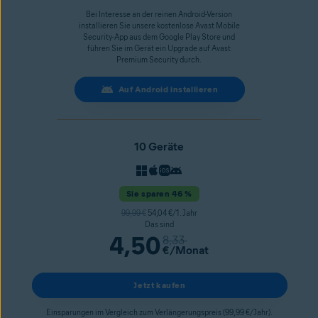
Bei Interesse an der reinen Android-Version
installieren Sie unsere kostenlose Avast Mobile
Security-App aus dem Google Play Store und
führen Sie im Gerät ein Upgrade auf Avast
Premium Security durch.
Auf Android installieren
10 Geräte
Sie sparen 46 %
99,99 €
54,04 €/1. Jahr
Das sind
4,50
8,33
€
/Monat
Jetzt kaufen
Einsparungen im Vergleich zum Verlängerungspreis (99,99 €/Jahr).