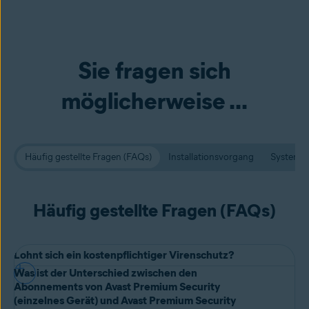
Sie fragen sich
möglicherweise ...
Häufig gestellte Fragen (FAQs)
Installationsvorgang
Systema
Häufig gestellte Fragen (FAQs)
Lohnt sich ein kostenpflichtiger Virenschutz?
Was ist der Unterschied zwischen den
Kostenlose Antivirus-Software
gewährleistet Ihnen zwar
Abonnements von Avast Premium Security
grundlegenden Schutz; Premium-Optionen hingegen bieten
(einzelnes Gerät) und Avast Premium Security