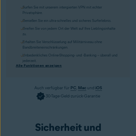
Surfen Sie mit unserem intergierten VPN mit echter
Privatsphäre.
Genießen Sie ein ultra-schnelles und sicheres Surferlebnis.
Greifen Sie von jedem Ort der Welt auf Ihre Lieblingsinhalte
zu.
Erhalten Sie Verschlüsselung auf Militärniveau ohne
Bandbreiteneinschränkungen.
Unbedenkliches Online-Shopping- und -Banking – überall und
jederzeit.
Alle Funktionen anzeigen
Auch verfügbar für
PC
,
Mac
und
iOS
30-Tage-Geld-zurück-Garantie
Jetzt kaufen
Sicherheit und