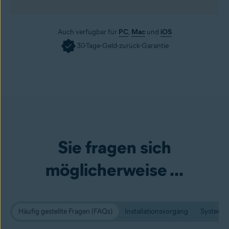
Auch verfügbar für
PC
,
Mac
und
iOS
30-Tage-Geld-zurück-Garantie
Sie fragen sich
möglicherweise ...
Häufig gestellte Fragen (FAQs)
Installationsvorgang
Systema