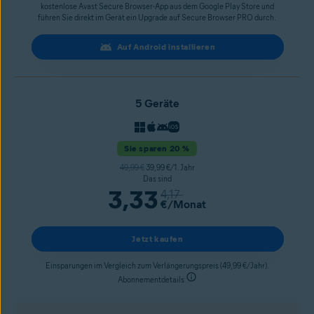
kostenlose Avast Secure Browser-App aus dem Google Play Store und
führen Sie direkt im Gerät ein Upgrade auf Secure Browser PRO durch.
Auf Android installieren
5 Geräte
Sie sparen 20 %
49,99 €
39,99 €/1. Jahr
Das sind
3,33
4,17
€
/Monat
Jetzt kaufen
Einsparungen im Vergleich zum Verlängerungspreis (49,99 €/Jahr).
Abonnementdetails