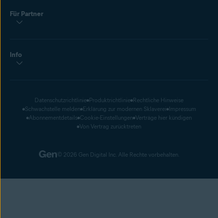
Für Partner
Info
Datenschutzrichtlinie
Produktrichtlinie
Rechtliche Hinweise
Schwachstelle melden
Erklärung zur modernen Sklaverei
Impressum
Abonnementdetails
Cookie-Einstellungen
Verträge hier kündigen
Von Vertrag zurücktreten
© 2026 Gen Digital Inc. Alle Rechte vorbehalten.