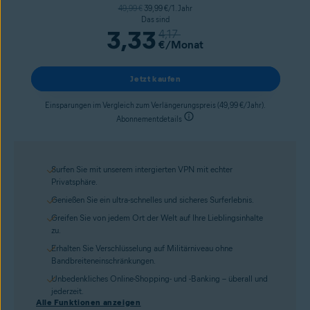
49,99 €
39,99 €/1. Jahr
Das sind
3,33
4,17
€
/Monat
Jetzt kaufen
Einsparungen im Vergleich zum Verlängerungspreis (49,99 €/Jahr).
Abonnementdetails
Surfen Sie mit unserem intergierten VPN mit echter
Privatsphäre.
Genießen Sie ein ultra-schnelles und sicheres Surferlebnis.
Greifen Sie von jedem Ort der Welt auf Ihre Lieblingsinhalte
zu.
Erhalten Sie Verschlüsselung auf Militärniveau ohne
Bandbreiteneinschränkungen.
Unbedenkliches Online-Shopping- und -Banking – überall und
jederzeit.
Alle Funktionen anzeigen