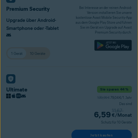
Premium Security
Bei Interesse an der reinen Android-
Version installieren Sie unsere
kostenlose Avast Mobile Security-App
Upgrade über Android-
aus dem Google Play Store und führen
Smartphone oder -Tablet
Sie im Gerät ein Upgrade auf Avast
Premium Security durch.
1 Gerät
10 Geräte
Ultimate
Sie sparen 44 %
139,99 €
79,04 €/1. Jahr
Das sind
11,67
6,59
€
/Monat
Schutz für 10 Geräte
Jetzt kaufen