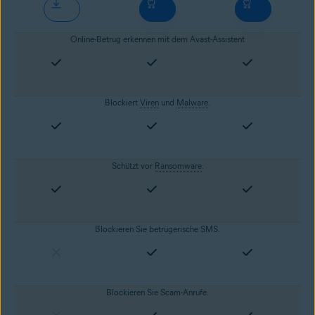
Online-Betrug erkennen mit dem Avast-Assistent
Blockiert
Viren
und
Malware
.
Schützt vor
Ransomware
.
Blockieren Sie betrügerische SMS.
Blockieren Sie Scam-Anrufe.