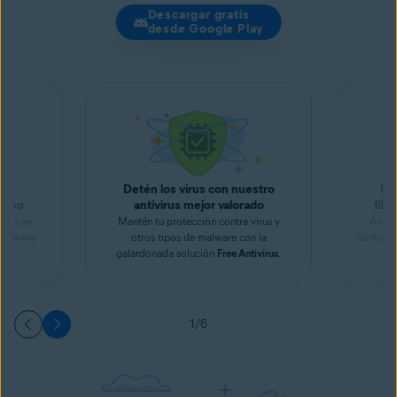
Descargar gratis
desde Google Play
os
Detén los virus con nuestro
Man
streo
antivirus mejor valorado
filt
ores en
Mantén tu protección contra virus y
Anali
y elimina
otros tipos de malware con la
contrase
ck
.
galardonada solución
Free Antivirus
.
1/6