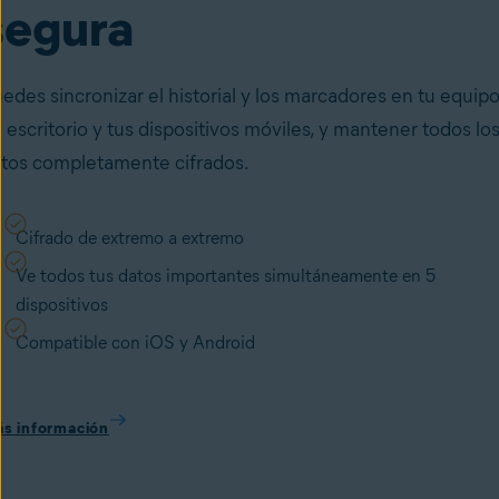
segura
edes sincronizar el historial y los marcadores en tu equip
 escritorio y tus dispositivos móviles, y mantener todos lo
tos completamente cifrados.
Cifrado de extremo a extremo
Ve todos tus datos importantes simultáneamente en 5
dispositivos
Compatible con iOS y Android
s información