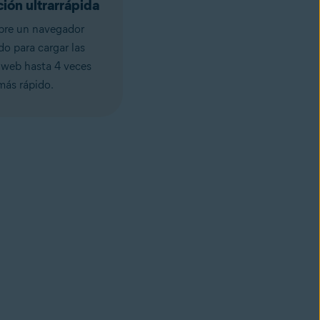
ión ultrarrápida
re un navegador
do para cargar las
 web hasta 4 veces
más rápido.