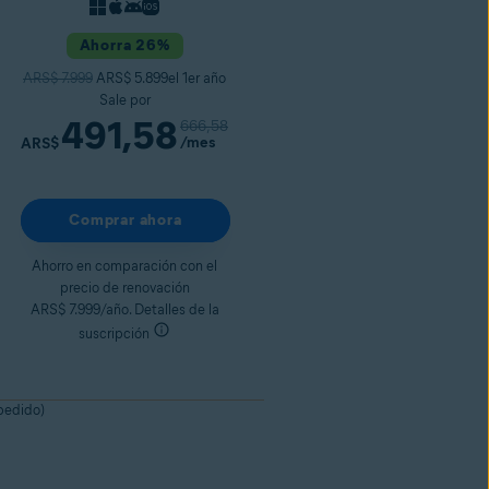
Ahorra 26%
ARS$ 7.999
ARS$ 5.899el 1er año
Sale por
491,58
666,58
/mes
ARS$
Comprar ahora
Ahorro en comparación con el
precio de renovación
ARS$ 7.999/año. Detalles de la
suscripción
 pedido)