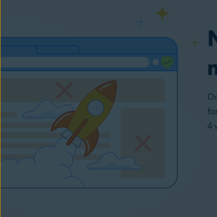
Oc
fo
4 