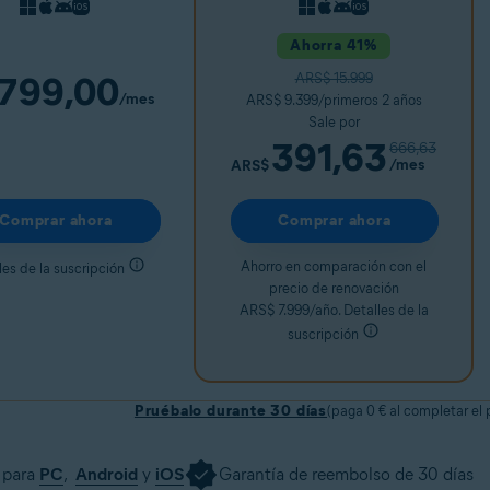
Ahorra 41%
799,00
ARS$ 15.999
/mes
ARS$ 9.399/primeros 2 años
Sale por
391,63
666,63
/mes
ARS$
Comprar ahora
Comprar ahora
Ahorro en comparación con el
les de la suscripción
precio de renovación
ARS$ 7.999/año. Detalles de la
suscripción
Pruébalo durante 30 días
(paga 0 € al completar el
 para
PC
,
Android
y
iOS
Garantía de reembolso de 30 días