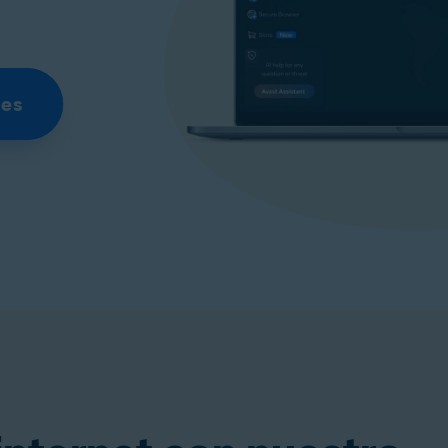
mes
ne)
Obtener VPN