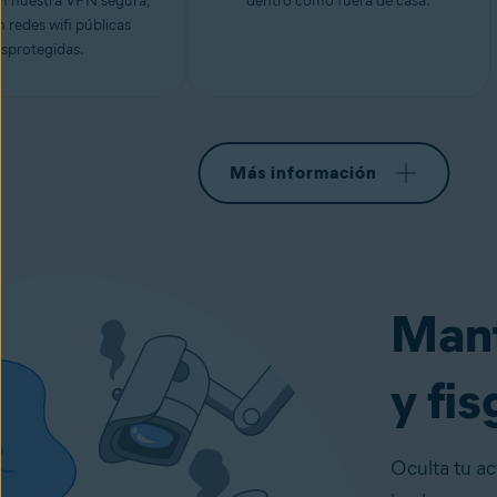
n nuestra VPN segura,
dentro como fuera de casa.
n redes wifi públicas
sprotegidas.
Más información
Mant
y fi
Oculta tu ac