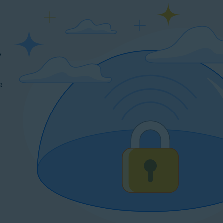
y
e
o