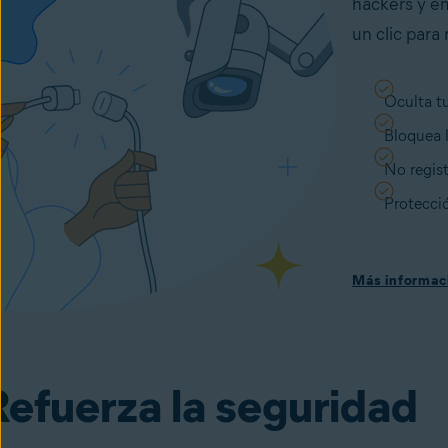
hackers y e
un clic para 
Oculta tu
Bloquea l
No regist
Protecció
Más informac
Refuerza la seguridad