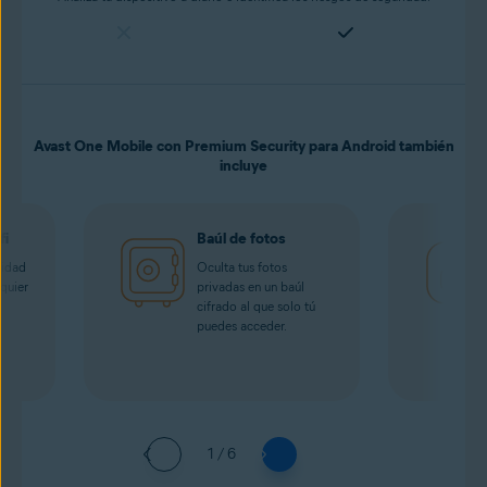
Avast One Mobile con Premium Security para Android también
incluye
fi
Baúl de fotos
cidad
Oculta tus fotos
quier
privadas en un baúl
cifrado al que solo tú
puedes acceder.
1 / 6