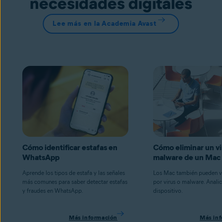
necesidades digitales
Lee más en la Academia Avast
Cómo identificar estafas en
Cómo eliminar un vi
WhatsApp
malware de un Mac
Aprende los tipos de estafa y las señales
Los Mac también pueden v
más comunes para saber detectar estafas
por virus o malware. Analic
y fraudes en WhatsApp.
dispositivo.
Más información
Más in