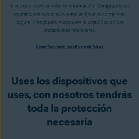
falsos que intentan robarte información. Compra, realiza
operaciones bancarias y paga en línea de forma más
segura. Preocúpate menos por la seguridad de tus
credenciales financieras.
Cómo funcionan los sitios web falsos
Cómo funcionan los sitios web falsos
Los ciberdelincuentes suelen utilizar los sitios web
falsificados para robar tus datos y tu información
personal. Los sitios web
falsificados
se parecen a la versión
auténtica, pero son falsos y están diseñados para robar
Uses los dispositivos que
información, como tus contraseñas y otros datos
personales. Premium Security te avisa de los sitios web
uses, con nosotros tendrás
peligrosos antes de cargarlos para que disfrutes de tu vida
toda la protección
digital con más confianza.
necesaria