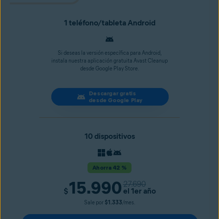
1 teléfono/tableta Android
Si deseas la versión específica para Android,
instala nuestra aplicación gratuita Avast Cleanup
desde Google Play Store.
Descargar gratis
desde Google Play
10 dispositivos
Ahorra 42 %
15.990
27.690
$
el 1er año
Sale por
$1.333
/mes.