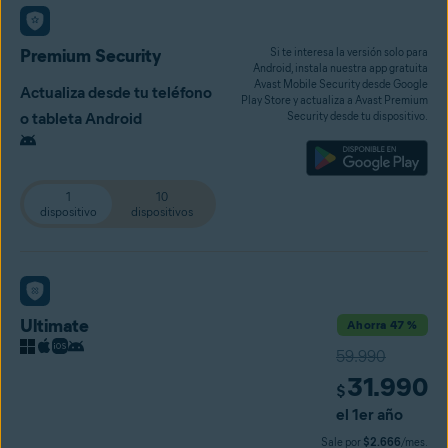
Premium Security
Si te interesa la versión solo para
Android, instala nuestra app gratuita
Avast Mobile Security desde Google
Actualiza desde tu teléfono
Play Store y actualiza a Avast Premium
o tableta Android
Security desde tu dispositivo.
1
10
dispositivo
dispositivos
Ultimate
Ahorra 47 %
59.990
31.990
$
el 1er año
Sale por
$2.666
/mes.