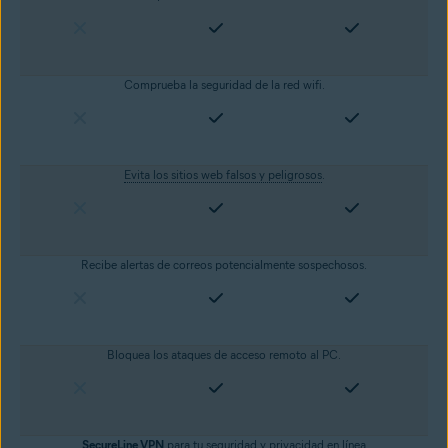
Comprueba la seguridad de la red wifi.
Evita los sitios web falsos y peligrosos
.
Recibe alertas de correos potencialmente sospechosos.
Bloquea los ataques de acceso remoto al PC.
SecureLine VPN
para tu seguridad y
privacidad en línea