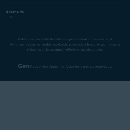
Acerca de
Política de privacidad
Política de productos
Información legal
Informar de una vulnerabilidad
Declaración sobre la esclavitud moderna
Detalles de la suscripción
Preferencias de cookies
© 2026 Gen Digital Inc. Todos los derechos reservados.