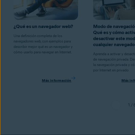
¿Qué es un navegador web?
Modo de navegación
Qué es y cómo activ
Una definición completa de los
desactivar este mo
navegadores web, con ejemplos para
cualquier navegado
describir mejor qué es un navegador y
cómo usarlo para navegar en Internet.
Aprenda a activar y desact
de navegación privada. De
la navegación privada y c
por Internet en privado.
Más información
Más in
1 / 