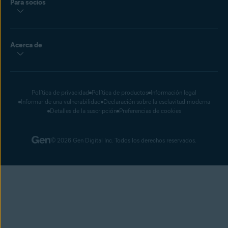
Para socios
Acerca de
Política de privacidad
Política de productos
Información legal
Informar de una vulnerabilidad
Declaración sobre la esclavitud moderna
Detalles de la suscripción
Preferencias de cookies
© 2026 Gen Digital Inc. Todos los derechos reservados.