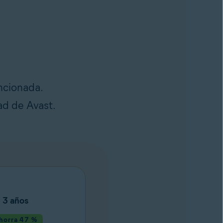
ncionada.
ad de Avast.
3 años
horra 47 %