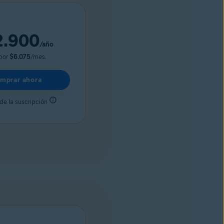
2.900
/año
 por
$6.075
/mes.
mprar ahora
de la suscripción