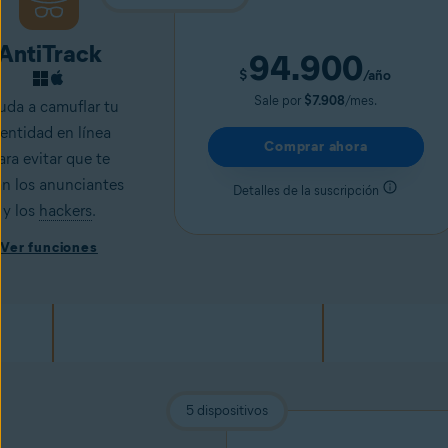
AntiTrack
94.900
$
/año
Sale por
$7.908
/mes.
uda a camuflar tu
dentidad en línea
Comprar ahora
ara evitar que te
an los anunciantes
Detalles de la suscripción
y los
hackers
.
Ver funciones
5 dispositivos