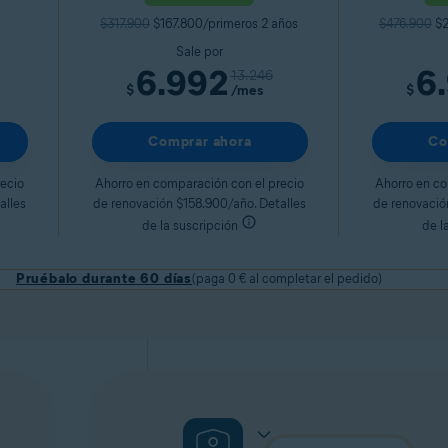
$317.900
$167.800/primeros 2 años
$476.900
$2
Sale por
6.992
6
13.246
$
/mes
$
Comprar ahora
Co
ecio
Ahorro en comparación con el precio
Ahorro en co
alles
de renovación $158.900/año. Detalles
de renovació
de la suscripción
de l
Pruébalo durante 60 días
(paga 0 € al completar el pedido)