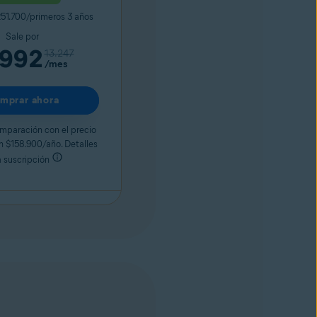
51.700/primeros 3 años
Sale por
.992
13.247
/mes
mprar ahora
mparación con el precio
n $158.900/año. Detalles
a suscripción