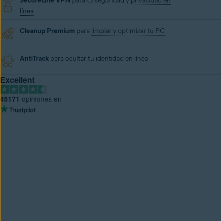
SecureLine VPN
para tu seguridad y
privacidad en
línea
Cleanup Premium
para
limpiar y optimizar tu PC
AntiTrack
para ocultar tu identidad en línea
Excellent
45171
opiniones en