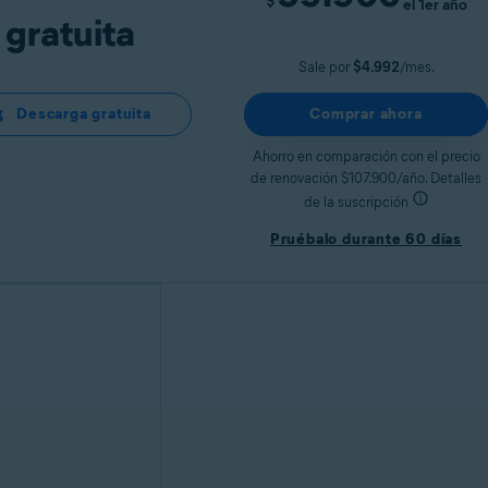
$
el 1er año
gratuita
Sale por
$4.992
/mes.
Descarga gratuita
Comprar ahora
Ahorro en comparación con el precio
de renovación $107.900/año. Detalles
de la suscripción
Pruébalo durante 60 días