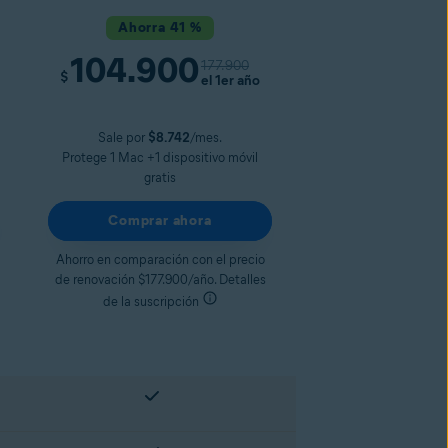
Ahorra 41 %
104.900
177.900
$
el 1er año
Sale por
$8.742
/mes.
Protege 1 Mac +1 dispositivo móvil
gratis
Comprar ahora
Ahorro en comparación con el precio
de renovación $177.900/año. Detalles
de la suscripción