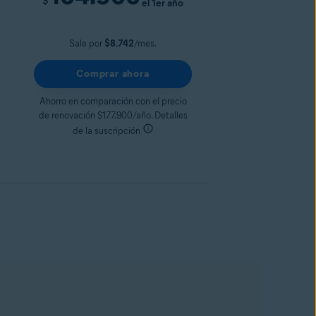
$
el 1er año
Sale por
$8.742
/mes.
Comprar ahora
Ahorro en comparación con el precio
de renovación $177.900/año. Detalles
de la suscripción