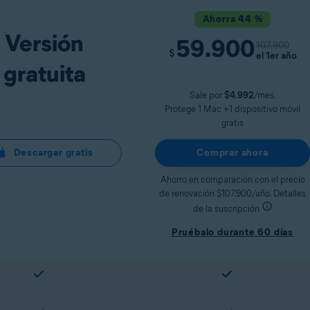
Ahorra 44 %
Versión
59.900
107.900
$
el 1er año
gratuita
Sale por
$4.992
/mes.
Protege 1 Mac +1 dispositivo móvil
gratis
Descargar gratis
Comprar ahora
Ahorro en comparación con el precio
de renovación $107.900/año. Detalles
de la suscripción
Pruébalo durante 60 días