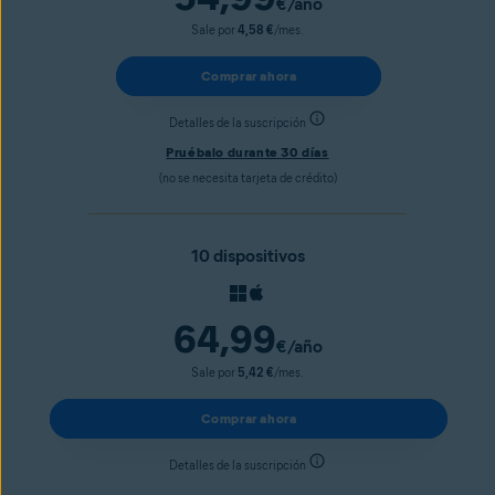
€
/año
Sale por
4,58 €
/mes.
Comprar ahora
Detalles de la suscripción
Pruébalo durante 30 días
(no se necesita tarjeta de crédito)
10 dispositivos
64,99
€
/año
Sale por
5,42 €
/mes.
Comprar ahora
Detalles de la suscripción