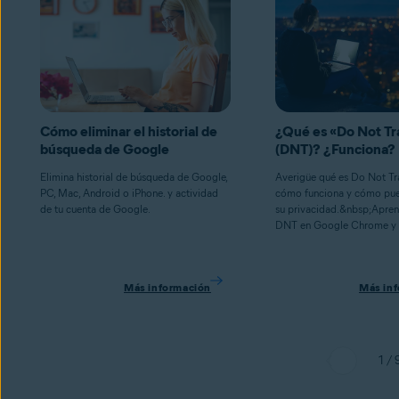
Cómo eliminar el historial de
¿Qué es «Do Not Tr
búsqueda de Google
(DNT)? ¿Funciona?
Elimina historial de búsqueda de Google,
Averigüe qué es Do Not Tr
PC, Mac, Android o iPhone. y actividad
cómo funciona y cómo pue
de tu cuenta de Google.
su privacidad.&nbsp;Apren
DNT en Google Chrome y F
Más información
Más in
1 / 