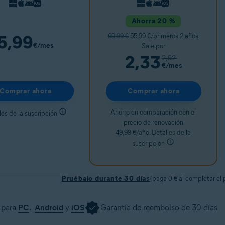
Ahorra 20 %
5,99
69,99 €
55,99 €/primeros 2 años
€
/mes
Sale por
2,33
2,92
€
/mes
Comprar ahora
Comprar ahora
Ahorro en comparación con el
les de la suscripción
precio de renovación
49,99 €/año. Detalles de la
suscripción
Pruébalo durante 30 días
(paga 0 € al completar el
 para
PC
,
Android
y
iOS
Garantía de reembolso de 30 días