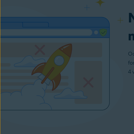
Oc
fo
4 