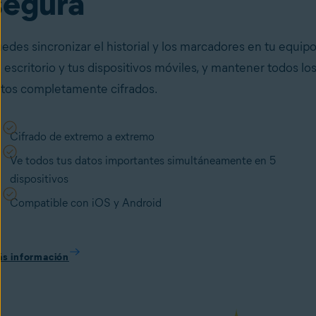
segura
edes sincronizar el historial y los marcadores en tu equip
 escritorio y tus dispositivos móviles, y mantener todos lo
tos completamente cifrados.
Cifrado de extremo a extremo
Ve todos tus datos importantes simultáneamente en 5
dispositivos
Compatible con iOS y Android
s información