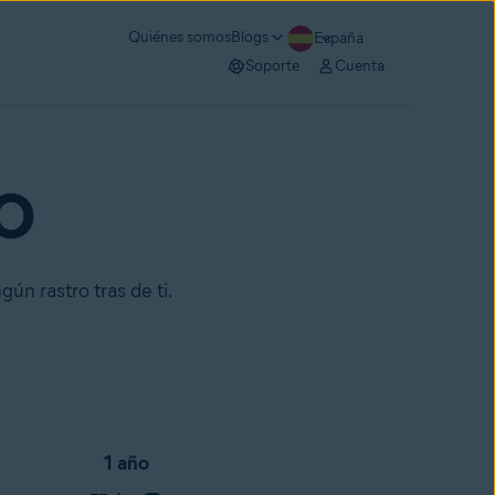
Quiénes somos
Blogs
España
Soporte
Cuenta
RO
gún rastro tras de ti.
1 año