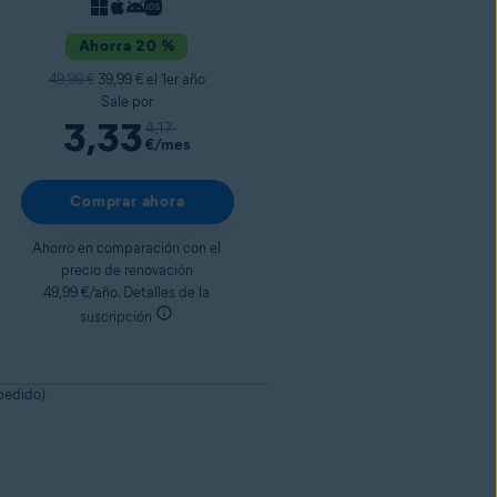
Ahorra 20 %
49,99 €
39,99 € el 1er año
Sale por
3,33
4,17
€
/mes
Comprar ahora
Ahorro en comparación con el
precio de renovación
49,99 €/año. Detalles de la
suscripción
 pedido)