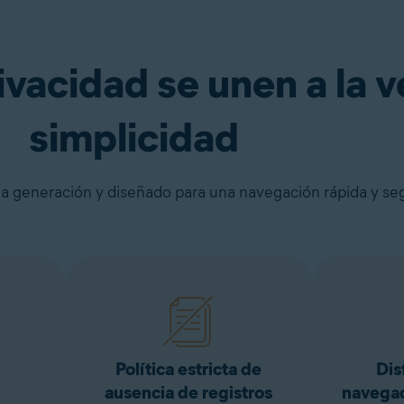
urante 30 días
Consíguelo ya
ivacidad se unen a la v
simplicidad
a generación y diseñado para una navegación rápida y se
Política estricta de
Dis
ausencia de registros
navegac