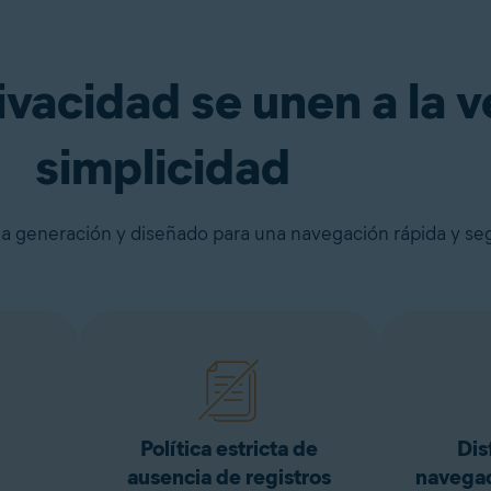
urante 30 días
Consíguelo ya
ivacidad se unen a la v
simplicidad
a generación y diseñado para una navegación rápida y se
Política estricta de
Dis
ausencia de registros
navegac