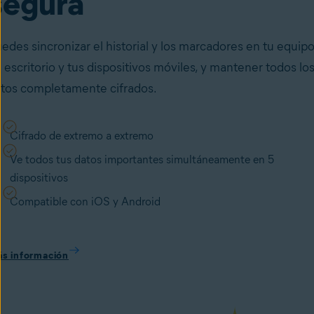
segura
edes sincronizar el historial y los marcadores en tu equip
 escritorio y tus dispositivos móviles, y mantener todos lo
tos completamente cifrados.
Cifrado de extremo a extremo
Ve todos tus datos importantes simultáneamente en 5
dispositivos
Compatible con iOS y Android
s información