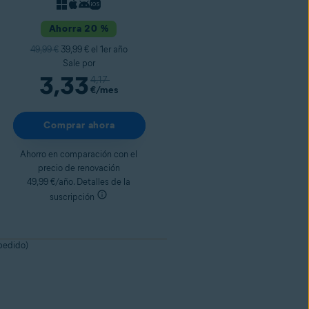
Ahorra 20 %
49,99 €
39,99 € el 1er año
Sale por
3,33
4,17
€
/mes
Comprar ahora
Ahorro en comparación con el
precio de renovación
49,99 €/año. Detalles de la
suscripción
 pedido)