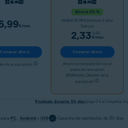
Ahorra 20 %
5,99
69,99 €
55,99 €/primeros 2 años
€
/mes
Sale por
2,33
2,92
€
/mes
Comprar ahora
Comprar ahora
Ahorro en comparación con el
les de la suscripción
precio de renovación
49,99 €/año. Detalles de la
suscripción
Pruébalo durante 30 días
(paga 0 € al completar el
 para
PC
,
Android
y
iOS
Garantía de reembolso de 30 días