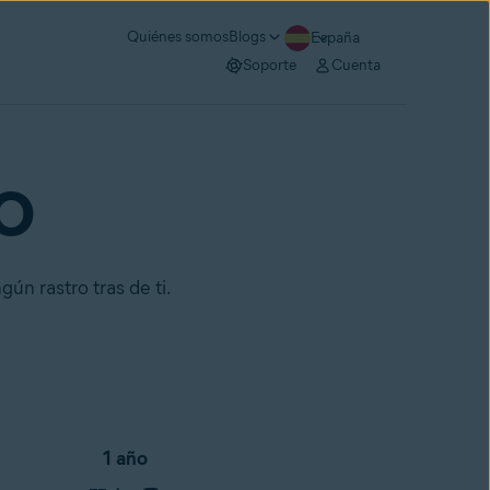
Quiénes somos
Blogs
España
Soporte
Cuenta
RO
gún rastro tras de ti.
1 año