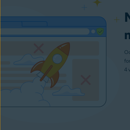
Oc
fo
4 