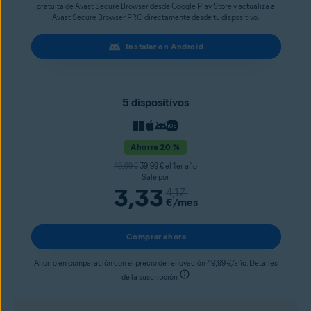
gratuita de Avast Secure Browser desde Google Play Store y actualiza a
Avast Secure Browser PRO directamente desde tu dispositivo.
Instalar en Android
5 dispositivos
Ahorra 20 %
49,99 €
39,99 € el 1er año
Sale por
3,33
4,17
€
/mes
Comprar ahora
Ahorro en comparación con el precio de renovación 49,99 €/año. Detalles
de la suscripción