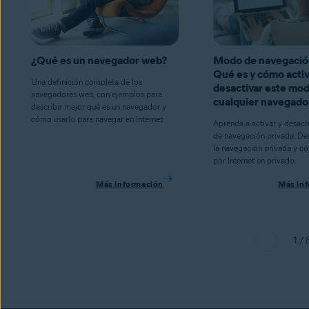
¿Qué es un navegador web?
Modo de navegación
Qué es y cómo activ
Una definición completa de los
desactivar este mo
navegadores web, con ejemplos para
cualquier navegado
describir mejor qué es un navegador y
cómo usarlo para navegar en Internet.
Aprenda a activar y desact
de navegación privada. De
la navegación privada y c
por Internet en privado.
Más información
Más in
1 / 