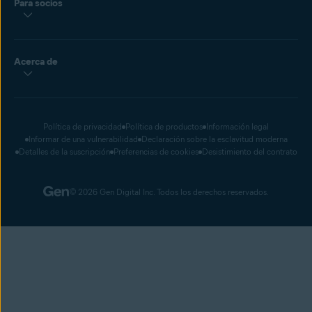
Para socios
Acerca de
Política de privacidad
Política de productos
Información legal
Informar de una vulnerabilidad
Declaración sobre la esclavitud moderna
Detalles de la suscripción
Preferencias de cookies
Desistimiento del contrato
© 2026 Gen Digital Inc. Todos los derechos reservados.