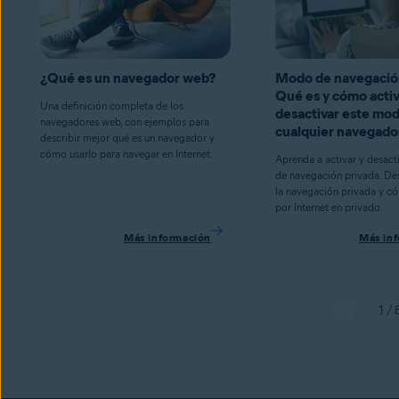
¿Qué es un navegador web?
Modo de navegación
Qué es y cómo activ
Una definición completa de los
desactivar este mo
navegadores web, con ejemplos para
cualquier navegado
describir mejor qué es un navegador y
cómo usarlo para navegar en Internet.
Aprenda a activar y desact
de navegación privada. De
la navegación privada y c
por Internet en privado.
Más información
Más in
1 / 