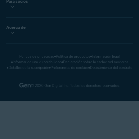
Para socios
Acerca de
Política de privacidad
Política de productos
Información legal
Informar de una vulnerabilidad
Declaración sobre la esclavitud moderna
Detalles de la suscripción
Preferencias de cookies
Desistimiento del contrato
© 2026 Gen Digital Inc. Todos los derechos reservados.