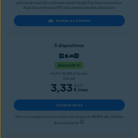
gratuita de Avast Secure Browser desde Google Play Store y actualiza a
Avast Secure Browser PRO directamente desde tu dispositivo.
Instalar en Android
5 dispositivos
Ahorra 20 %
49,99 €
39,99 € el 1er año
Sale por
3,33
4,17
€
/mes
Comprar ahora
Ahorro en comparación con el precio de renovación 49,99 €/año. Detalles
de la suscripción