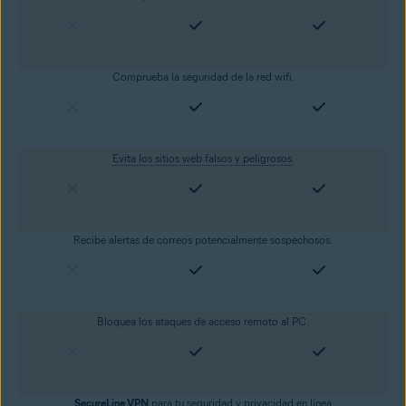
Comprueba la seguridad de la red wifi.
Evita los sitios web falsos y peligrosos
.
Recibe alertas de correos potencialmente sospechosos.
Bloquea los ataques de acceso remoto al PC.
SecureLine VPN
para tu seguridad y
privacidad en línea