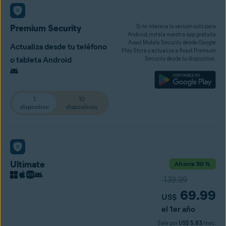
Premium Security
Si te interesa la versión solo para
Android, instala nuestra app gratuita
Avast Mobile Security desde Google
Actualiza desde tu teléfono
Play Store y actualiza a Avast Premium
o tableta Android
Security desde tu dispositivo.
1
10
dispositivo
dispositivos
Ultimate
Ahorra 50 %
139.99
69.99
US$
el 1er año
Sale por
US$ 5.83
/mes.