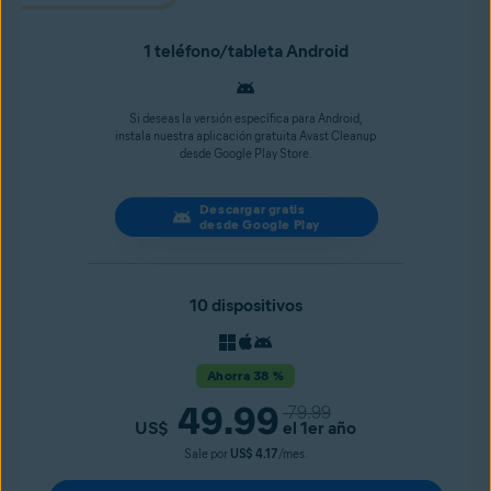
1 teléfono/tableta Android
Si deseas la versión específica para Android,
instala nuestra aplicación gratuita Avast Cleanup
desde Google Play Store.
Descargar gratis
desde Google Play
10 dispositivos
Ahorra 38 %
49.99
79.99
US$
el 1er año
Sale por
US$ 4.17
/mes.