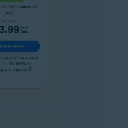
US$ 143.64/primeros 3
años
Sale por
3.99
8.19
/mes
mprar ahora
mparación con el precio
ación US$ 99.99/año.
de la suscripción