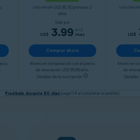
o
US$ 194.99
US$ 95.76/primeros 2
US$ 294.99
años
Sale por
3.99
8.12
US$
/mes
US$
Comprar ahora
Co
ecio
Ahorro en comparación con el precio
Ahorro en co
.
de renovación US$ 99.99/año.
de renov
Detalles de la suscripción
Detalles 
Pruébalo durante 60 días
(paga 0 € al completar el pedido)