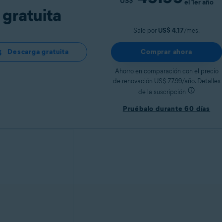
US$
el 1er año
gratuita
Sale por
US$ 4.17
/mes.
Descarga gratuita
Comprar ahora
Ahorro en comparación con el precio
de renovación US$ 77.99/año. Detalles
de la suscripción
Pruébalo durante 60 días