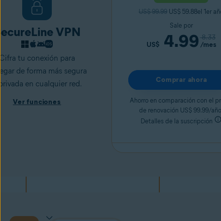
US$ 99.99
US$ 59.88el 1er añ
Sale por
ecureLine VPN
4.99
8.33
US$
/mes
Cifra tu conexión para
egar de forma más segura
Comprar ahora
privada en cualquier red.
Ahorro en comparación con el pr
Ver funciones
de renovación US$ 99.99/año
Detalles de la suscripción