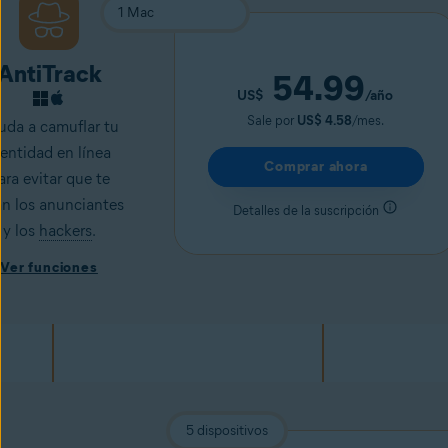
AntiTrack
54.99
US$
/año
Sale por
US$ 4.58
/mes.
uda a camuflar tu
dentidad en línea
Comprar ahora
ara evitar que te
an los anunciantes
Detalles de la suscripción
y los
hackers
.
Ver funciones
5 dispositivos