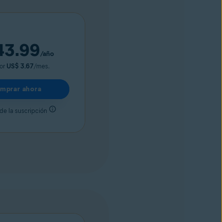
43.99
/año
or
US$ 3.67
/mes.
mprar ahora
de la suscripción