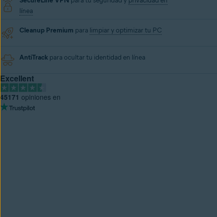
SecureLine VPN
para tu seguridad y
privacidad en
línea
Cleanup Premium
para
limpiar y optimizar tu PC
AntiTrack
para ocultar tu identidad en línea
Excellent
45171
opiniones en