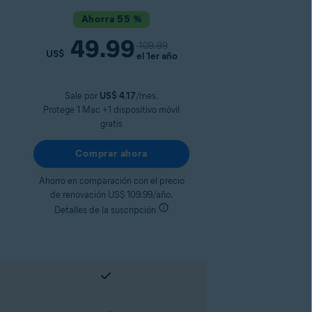
Ahorra 55 %
49.99
109.99
US$
el 1er año
Sale por
US$ 4.17
/mes.
Protege 1 Mac +1 dispositivo móvil
gratis
Comprar ahora
Ahorro en comparación con el precio
de renovación US$ 109.99/año.
Detalles de la suscripción