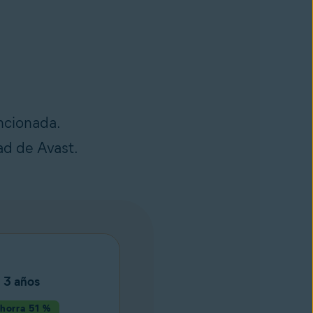
ncionada.
ad de Avast.
3 años
horra 51 %