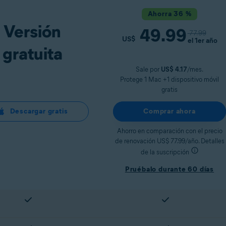
Ahorra 36 %
Versión
49.99
77.99
US$
el 1er año
gratuita
Sale por
US$ 4.17
/mes.
Protege 1 Mac +1 dispositivo móvil
gratis
Descargar gratis
Comprar ahora
Ahorro en comparación con el precio
de renovación US$ 77.99/año. Detalles
de la suscripción
Pruébalo durante 60 días