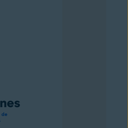
ones
 de
4