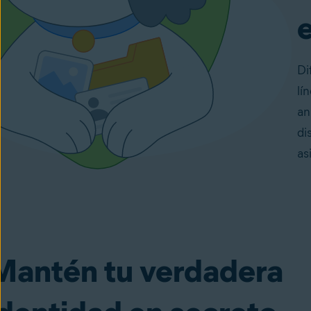
e
Di
lí
an
di
as
Mantén tu verdadera