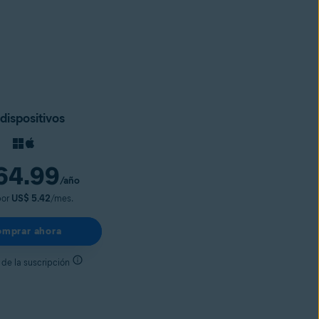
dispositivos
64.99
/año
por
US$ 5.42
/mes.
mprar ahora
 de la suscripción