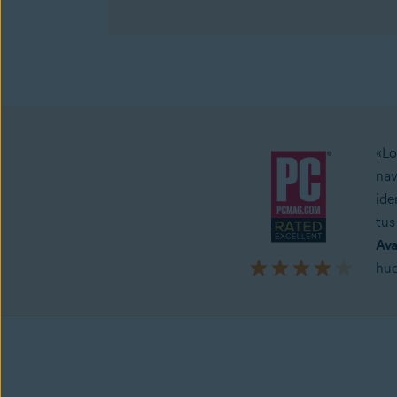
Avast AntiTrack
Consíguelo ahora para Mac
«Lo
nav
ide
tus
Ava
hue