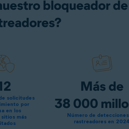
nuestro bloqueador de
treadores?
12
Más de
de solicitudes
38 000 mill
imiento por
na en los
Número de detecciones
 sitios más
rastreadores en 202
sitados