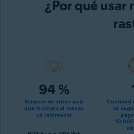
¿Por qué usar 
ras
94 %
Número de sitios web
Cantidad 
que incluyen al menos
de segu
un rastreador
pági
10 000
vi
HTTP Archive, 2024 Web