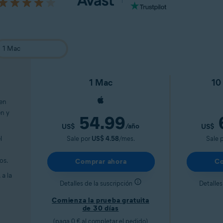
1 Mac
10 
 en
en y
54.99
/año
US$
US$
l
Sale por
US$ 4.58
/mes.
Sale 
os.
Comprar ahora
Co
a la
Detalles de la suscripción
Detalles
Comienza la prueba gratuita
de 30 días
(paga 0 € al completar el pedido)