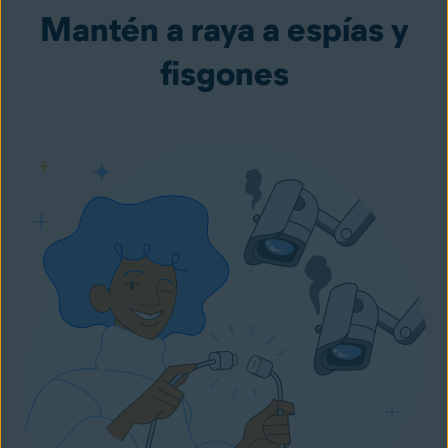
Mantén a raya a espías y
fisgones