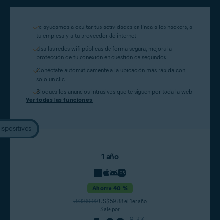
Te ayudamos a ocultar tus actividades en línea a los hackers, a
tu empresa y a tu proveedor de internet.
Usa las redes wifi públicas de forma segura, mejora la
protección de tu conexión en cuestión de segundos.
Conéctate automáticamente a la ubicación más rápida con
solo un clic.
Bloquea los anuncios intrusivos que te siguen por toda la web.
Ver todas las funciones
ispositivos
1 año
Ahorre 40 %
US$ 99.99
US$ 59.88 el 1er año
Sale por
8.33