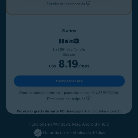
Detalles de la suscripción
3 años
US$ 294.99 el 1er año
Sale por
8.19
/mes
US$
Comprar ahora
Ahorro en comparación con el precio de renovación US$ 99.99/año.
Detalles de la suscripción
Pruébalo gratis durante 60 días
(paga 0 € al completar el pedido)
Funciona en
Windows,
Mac
,
Android
y
iOS
Garantía de reembolso de 30 días