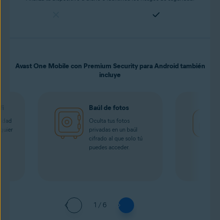
Avast One Mobile con Premium Security para Android también
incluye
fi
Baúl de fotos
cidad
Oculta tus fotos
quier
privadas en un baúl
cifrado al que solo tú
puedes acceder.
1 / 6