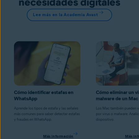
necesidades digitales
Lee más en la Academia Avast
Cómo identificar estafas en
Cómo eliminar un vi
WhatsApp
malware de un Mac
Aprende los tipos de estafa y las señales
Los Mac también pueden v
más comunes para saber detectar estafas
por virus o malware. Analic
y fraudes en WhatsApp.
dispositivo.
Más información
Más in