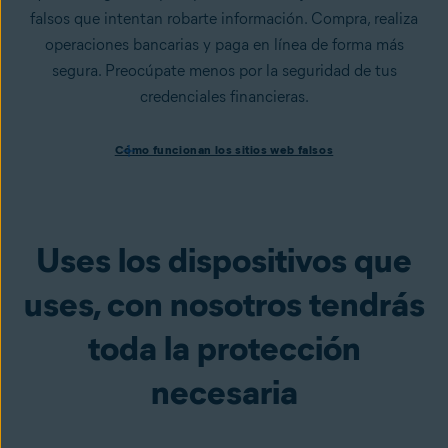
falsos que intentan robarte información. Compra, realiza
operaciones bancarias y paga en línea de forma más
segura. Preocúpate menos por la seguridad de tus
credenciales financieras.
Cómo funcionan los sitios web falsos
Cómo funcionan los sitios web falsos
Los ciberdelincuentes suelen utilizar los sitios web
falsificados para robar tus datos y tu información
personal. Los sitios web
falsificados
se parecen a la versión
auténtica, pero son falsos y están diseñados para robar
Uses los dispositivos que
información, como tus contraseñas y otros datos
personales. Premium Security te avisa de los sitios web
uses, con nosotros tendrás
peligrosos antes de cargarlos para que disfrutes de tu vida
toda la protección
digital con más confianza.
necesaria