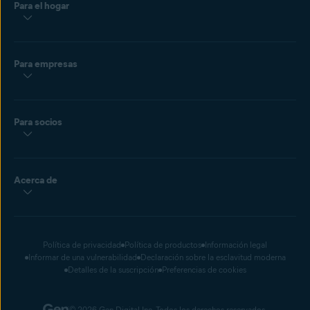
Para el hogar
Para empresas
Para socios
Acerca de
Política de privacidad
Política de productos
Información legal
Informar de una vulnerabilidad
Declaración sobre la esclavitud moderna
Detalles de la suscripción
Preferencias de cookies
© 2026 Gen Digital Inc. Todos los derechos reservados.