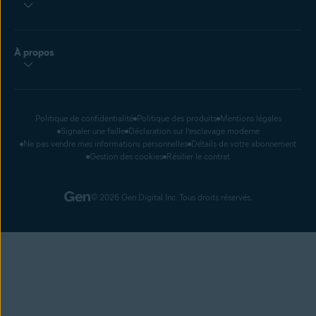
À propos
Politique de confidentialité
Politique des produits
Mentions légales
Signaler une faille
Déclaration sur l’esclavage moderne
Ne pas vendre mes informations personnelles
Détails de votre abonnement
Gestion des cookies
Résilier le contrat
© 2026 Gen Digital Inc. Tous droits réservés.