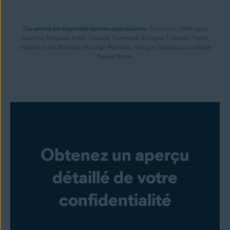
*
Ce service est disponible dans les pays suivants :
États-Unis, Allemagne,
Australie, Belgique, Brésil, Canada, Danemark, Espagne, Finlande, France,
Hongrie, Italie, Mexique, Norvège, Pays-Bas, Pologne, République tchèque,
Suède, Suisse.
Obtenez un aperçu
détaillé de votre
confidentialité