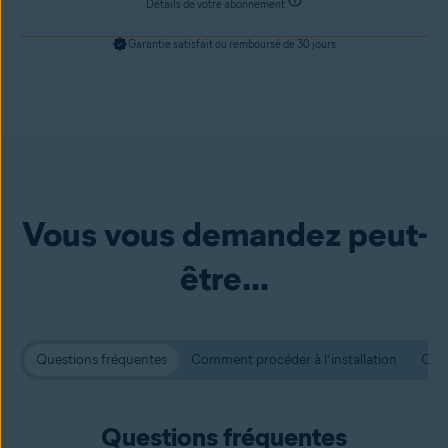
Détails de votre abonnement
Garantie satisfait ou remboursé de 30 jours
Vous vous demandez peut-
être...
Questions fréquentes
Comment procéder à l’installation
Conf
Questions fréquentes