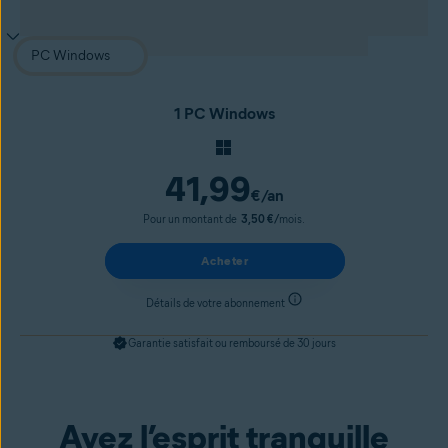
1 PC Windows
41,99
€
/an
Pour un montant de
3,50 €/
mois.
Acheter
Détails de votre abonnement
Garantie satisfait ou remboursé de 30 jours
Ayez l’esprit tranquille
Obtenir