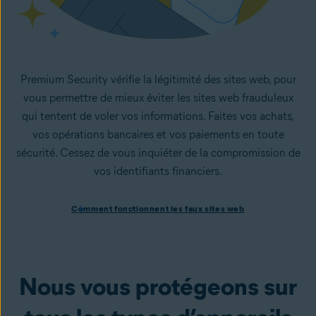
Premium Security vérifie la légitimité des sites web, pour
vous permettre de mieux éviter les sites web frauduleux
qui tentent de voler vos informations. Faites vos achats,
vos opérations bancaires et vos paiements en toute
sécurité. Cessez de vous inquiéter de la compromission de
vos identifiants financiers.
Comment fonctionnent les faux sites web
Comment fonctionnent les faux sites web
Les faux sites web sont couramment utilisés par les
cybercriminels pour dérober des données et informations
personnelles. On parle de site
frauduleux
lorsqu’un site
web n’est qu’une copie d’un site légitime, et qu’il est conçu
Nous vous protégeons sur
pour voler des informations (mots de passe et autres
données personnelles). Premium Security vous avertit des