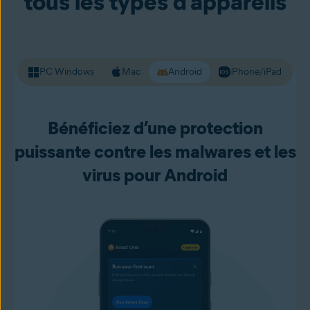
tous les types d’appareils
sites web dangereux avant de les charger, ce qui vous
permet de vivre votre vie numérique plus en confiance.
PC Windows
Mac
Android
iPhone/iPad
Bénéficiez d’une protection
puissante contre les malwares et les
virus pour Android