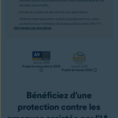
Profitez de plus de protection pour votre confidentialité et vos
données personnelles.
Limitez les risques de sécurité liés aux applications.
Obtenez notre application mobile gratuitement avec votre
protection pour ordinateur de bureau grâce à notre offre 1+1.
Voir toutes les fonctions
Janvier 2026
Produit le mieux noté en 2025
Janvier 2026
Produit de l’année 2026
Bénéficiez d’une
Obtenir
protection contre les