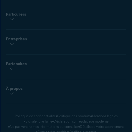
Particuliers
Entreprises
Partenaires
À propos
Politique de confidentialité
Politique des produits
Mentions légales
Signaler une faille
Déclaration sur l’esclavage moderne
Ne pas vendre mes informations personnelles
Détails de votre abonnement
Gestion des cookies
Résilier le contrat