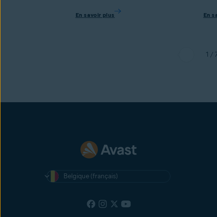
En savoir plus
En s
1 / 
Belgique (français)