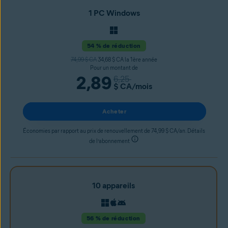
1 PC Windows
54 % de réduction
74,99 $ CA
34,68 $ CA la 1ère année
Pour un montant de
2,89
6,25
$ CA
/mois
Acheter
Économies par rapport au prix de renouvellement de 74,99 $ CA/an. Détails
de l’abonnement
10 appareils
56 % de réduction