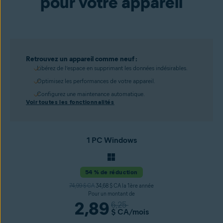
pour votre appareil
Retrouvez un appareil comme neuf :
Libérez de l’espace en supprimant les données indésirables.
Optimisez les performances de votre appareil.
Configurez une maintenance automatique.
Voir toutes les fonctionnalités
1 PC Windows
54 % de réduction
74,99 $ CA
34,68 $ CA la 1ère année
Pour un montant de
2,89
6,25
$ CA
/mois