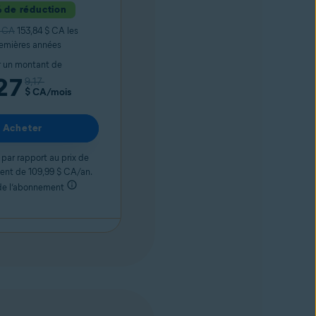
 de réduction
$ CA
153,84 $ CA les
remières années
 un montant de
27
9,17
$ CA
/mois
Acheter
par rapport au prix de
ent de 109,99 $ CA/an.
 de l’abonnement