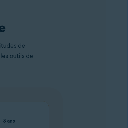
e
itudes de
les outils de
3 ans