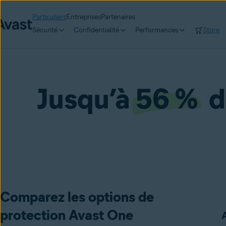
Particuliers
Entreprises
Partenaires
Sécurité
Confidentialité
Performances
Store
Jusqu’à
56 %
de
Comparez les options de
protection Avast One
A