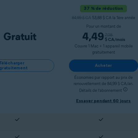
37 % de réduction
84,99 $ CA
53,88 $ CA la 1ère année
Pour un montant de
Gratuit
4,49
7,08
$ CA
/mois
Couvre 1 Mac + 1 appareil mobile
gratuitement
Télécharger
Acheter
gratuitement
Économies par rapport au prix de
renouvellement de 84,99 $ CA/an.
Détails de l’abonnement
Essayer pendant 60 jours