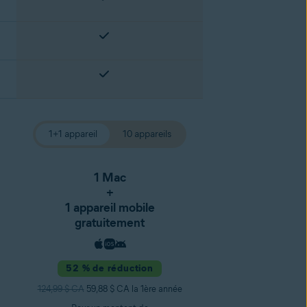
1+1 appareil
10 appareils
1 Mac
+
1 appareil mobile
gratuitement
52 % de réduction
124,99 $ CA
59,88 $ CA la 1ère année