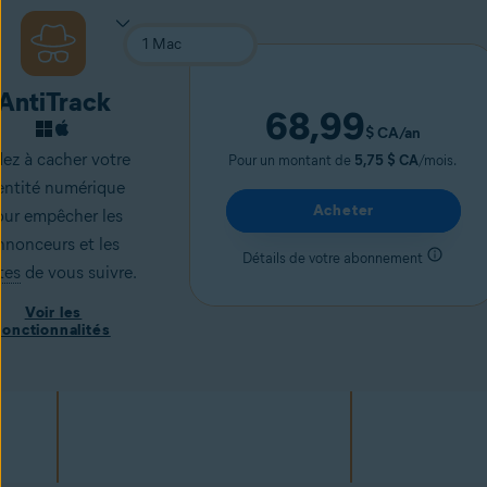
AntiTrack
68,99
$ CA
/an
ez à cacher votre
Pour un montant de
5,75 $ CA
/mois.
entité numérique
Acheter
our empêcher les
nnonceurs et les
Détails de votre abonnement
tes
de vous suivre.
Voir les
fonctionnalités