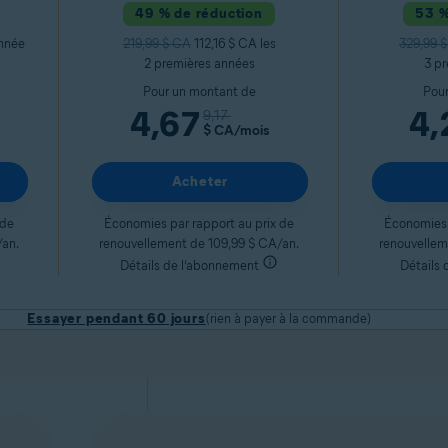
49 % de réduction
53 %
année
219,99 $ CA
112,16 $ CA les
329,99 
2 premières années
3 p
Pour un montant de
Pour
4,67
4,
9,17
$ CA
/mois
Acheter
 de
Économies par rapport au prix de
Économies 
/an.
renouvellement de 109,99 $ CA/an.
renouvellem
Détails de l’abonnement
Détails
Essayer pendant 60 jours
(rien à payer à la commande)