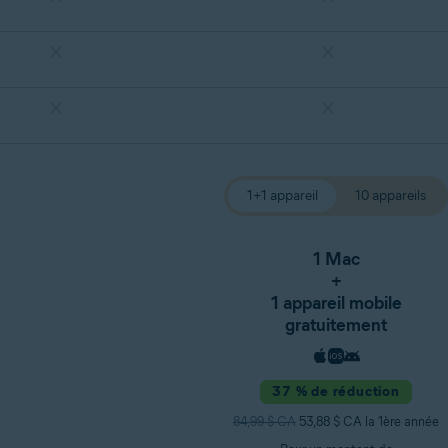
1+1 appareil
10 appareils
1 Mac
+
1 appareil mobile
gratuitement
37 % de réduction
84,99 $ CA
53,88 $ CA la 1ère année