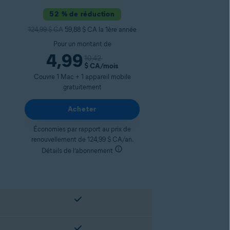
52 % de réduction
124,99 $ CA
59,88 $ CA la 1ère année
Pour un montant de
4,99
10,42
$ CA
/mois
Couvre 1 Mac + 1 appareil mobile
gratuitement
Acheter
Économies par rapport au prix de
renouvellement de 124,99 $ CA/an.
Détails de l’abonnement