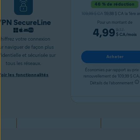
46 % de réduction
109,99 $ CA
59,88 $ CA la 1ère 
PN SecureLine
Pour un montant de
4,99
9,17
$ CA
/mois
hiffrez votre connexion
r naviguer de façon plus
identielle et sécurisée sur
Acheter
tous les réseaux.
Économies par rapport au prix
Voir les fonctionnalités
renouvellement de 109,99 $ CA
Détails de l’abonnement