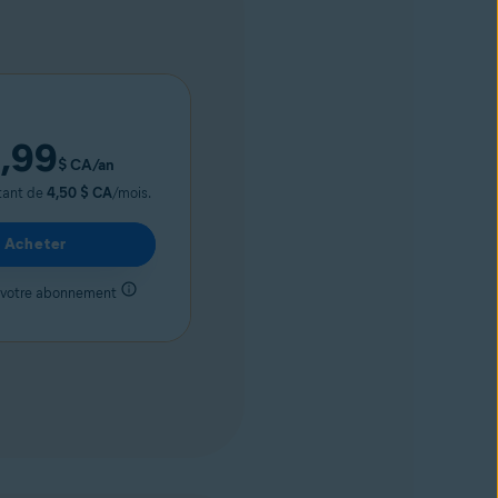
,99
$ CA
/an
tant de
4,50 $ CA
/mois.
Acheter
 votre abonnement