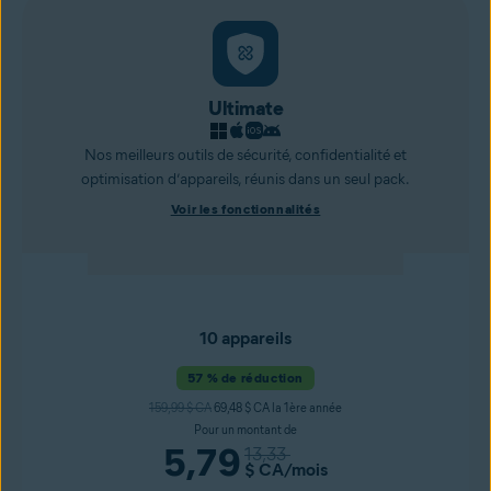
Ultimate
Nos meilleurs outils de sécurité, confidentialité et
optimisation d’appareils, réunis dans un seul pack.
Voir les fonctionnalités
10 appareils
57 % de réduction
159,99 $ CA
69,48 $ CA la 1ère année
Pour un montant de
5,79
13,33
$ CA
/mois