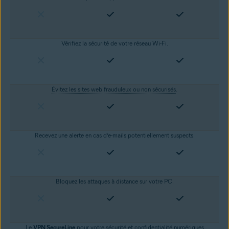
Vérifiez la sécurité de votre réseau Wi-Fi.
Évitez les sites web frauduleux ou non sécurisés
.
Recevez une alerte en cas d’e-mails potentiellement suspects.
Bloquez les attaques à distance sur votre PC.
Le
VPN SecureLine
pour votre sécurité et
confidentialité numériques