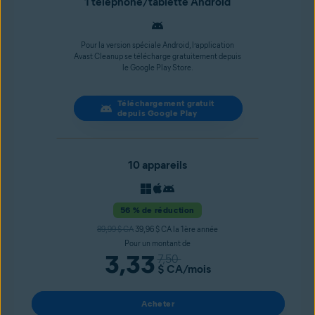
1 téléphone/tablette Android
Pour la version spéciale Android, l’application
Avast Cleanup se télécharge gratuitement depuis
le Google Play Store.
Téléchargement gratuit
depuis Google Play
10 appareils
56 % de réduction
89,99 $ CA
39,96 $ CA la 1ère année
Pour un montant de
3,33
7,50
$ CA
/mois
Acheter