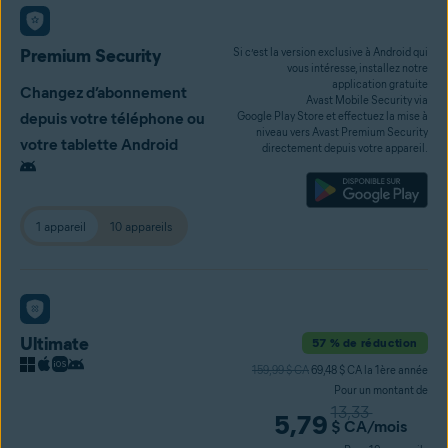
Premium Security
Si c’est la version exclusive à Android qui
vous intéresse, installez notre
application gratuite
Changez d’abonnement
Avast Mobile Security via
depuis votre téléphone ou
Google Play Store et effectuez la mise à
niveau vers Avast Premium Security
votre tablette Android
directement depuis votre appareil.
1 appareil
10 appareils
Ultimate
57 % de réduction
159,99 $ CA
69,48 $ CA la 1ère année
Pour un montant de
13,33
5,79
$ CA
/mois