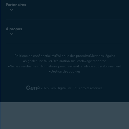
Partenaires
À propos
Politique de confidentialité
Politique des produits
Mentions légales
Signaler une faille
Déclaration sur l’esclavage moderne
Ne pas vendre mes informations personnelles
Détails de votre abonnement
Gestion des cookies
© 2026 Gen Digital Inc. Tous droits réservés.