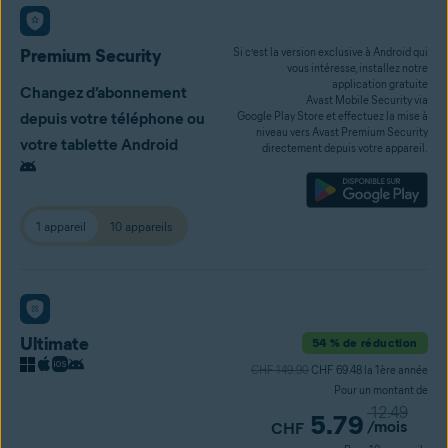
Premium Security
Si c’est la version exclusive à Android qui
vous intéresse, installez notre
application gratuite
Changez d’abonnement
Avast Mobile Security via
depuis votre téléphone ou
Google Play Store et effectuez la mise à
niveau vers Avast Premium Security
votre tablette Android
directement depuis votre appareil.
1 appareil
10 appareils
Ultimate
54 % de réduction
CHF 149.90
CHF 69.48 la 1ère année
Pour un montant de
12.49
5.79
/mois
CHF