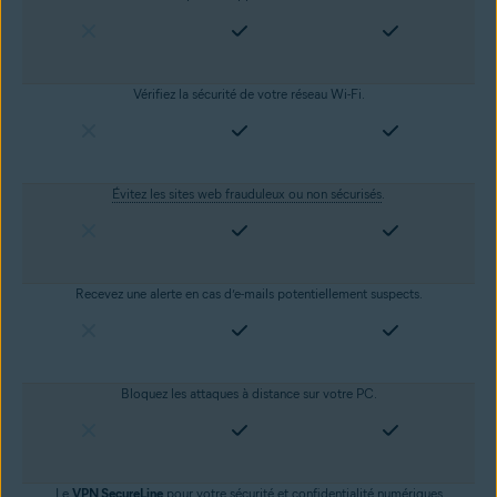
Vérifiez la sécurité de votre réseau Wi-Fi.
Évitez les sites web frauduleux ou non sécurisés
.
Recevez une alerte en cas d’e-mails potentiellement suspects.
Bloquez les attaques à distance sur votre PC.
Le
VPN SecureLine
pour votre sécurité et
confidentialité numériques