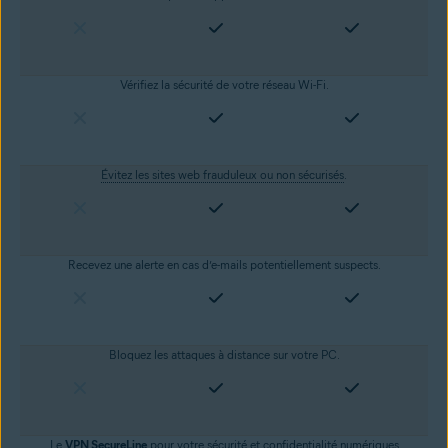
Vérifiez la sécurité de votre réseau Wi-Fi.
Évitez les sites web frauduleux ou non sécurisés
.
Recevez une alerte en cas d’e-mails potentiellement suspects.
Bloquez les attaques à distance sur votre PC.
Le
VPN SecureLine
pour votre sécurité et
confidentialité numériques