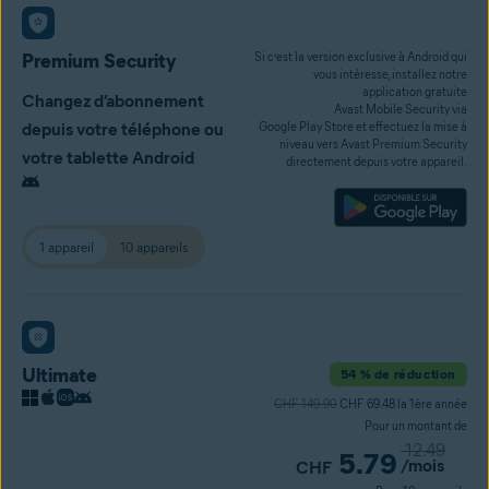
Premium Security
Si c’est la version exclusive à Android qui
vous intéresse, installez notre
application gratuite
Changez d’abonnement
Avast Mobile Security via
depuis votre téléphone ou
Google Play Store et effectuez la mise à
niveau vers Avast Premium Security
votre tablette Android
directement depuis votre appareil.
1 appareil
10 appareils
Ultimate
54 % de réduction
CHF 149.90
CHF 69.48 la 1ère année
Pour un montant de
12.49
5.79
/mois
CHF