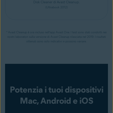
Disk Cleaner di Avast Cleanup.
(Ultrabook 2012)
* Avast Cleanup è ora incluso nell’app Avast One. I test sono stati condotti nei
nostri laboratori sulla versione di Avast Cleanup rilasciata nel 2019. I risultati
ottenuti sono solo indicativi e possono variare.
Potenzia i tuoi dispositivi
Mac, Android e iOS