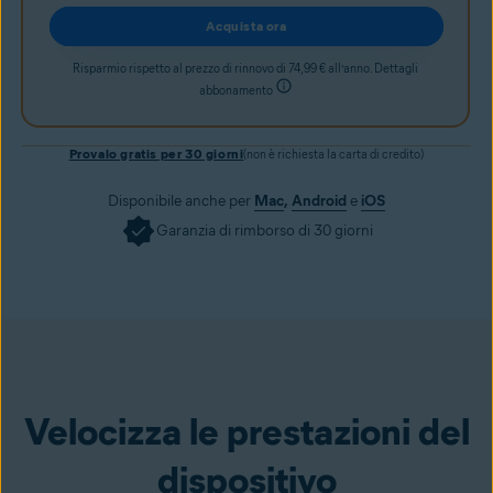
Acquista ora
Risparmio rispetto al prezzo di rinnovo di 74,99 € all’anno. Dettagli
abbonamento
Provalo gratis per 30 giorni
(non è richiesta la carta di credito)
Disponibile anche per
Mac
,
Android
e
iOS
Garanzia di rimborso di 30 giorni
Ottienilo ora
Velocizza le prestazioni del
dispositivo