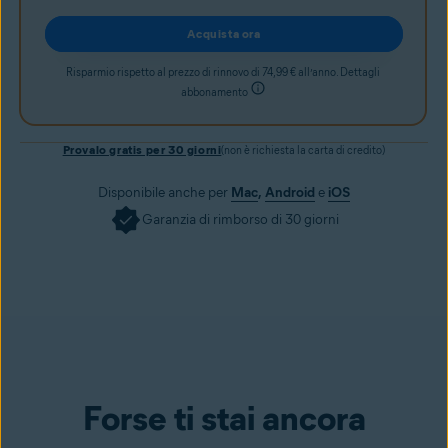
Acquista ora
Risparmio rispetto al prezzo di rinnovo di 74,99 € all’anno. Dettagli
abbonamento
Provalo gratis per 30 giorni
(non è richiesta la carta di credito)
Disponibile anche per
Mac
,
Android
e
iOS
Garanzia di rimborso di 30 giorni
Forse ti stai ancora