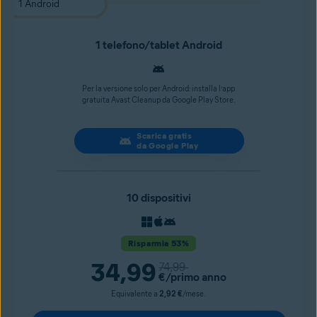
1 telefono/tablet Android
Per la versione solo per Android: installa l’app
gratuita Avast Cleanup da Google Play Store.
Scarica gratis
da Google Play
10 dispositivi
Risparmia 53%
34,99
74,99
€
/primo anno
Equivalente a
2,92 €
/mese.