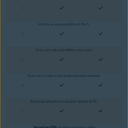
Verifica la sicurezza delle reti Wi-Fi.
Evita i siti web contraffatti e non sicuri
.
Ricevi avvisi sulle e-mail potenzialmente sospette.
Blocca gli attacchi con accesso remoto al PC.
SecureLine VPN
: sicurezza e
privacy online