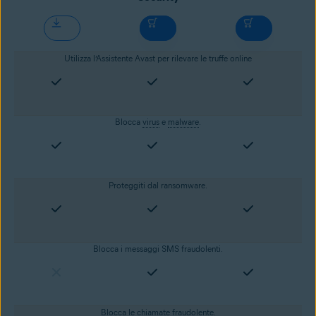
Utilizza l’Assistente Avast per rilevare le truffe online
Blocca
virus
e
malware
.
Proteggiti dal
ransomware
.
Blocca i messaggi SMS fraudolenti.
Blocca le chiamate fraudolente.