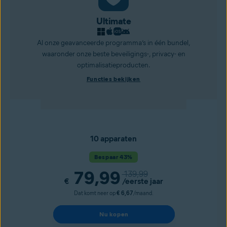
Ultimate
Al onze geavanceerde programma’s in één bundel,
waaronder onze beste beveiligings-, privacy- en
optimalisatieproducten.
Functies bekijken
10 apparaten
Bespaar 43%
79,99
139,99
€
/eerste jaar
Dat komt neer op
€ 6,67
/maand.
Nu kopen