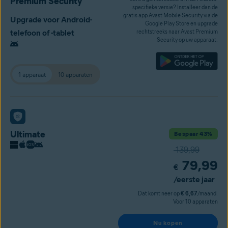
Premium Security
specifieke versie? Installeer dan de
gratis app Avast Mobile Security via de
Upgrade voor Android-
Google Play Store en upgrade
telefoon of -tablet
rechtstreeks naar Avast Premium
Security op uw apparaat.
1 apparaat
10 apparaten
Ultimate
Bespaar 43%
139,99
79,99
€
/eerste jaar
Dat komt neer op
€ 6,67
/maand.
Voor 10 apparaten
Nu kopen