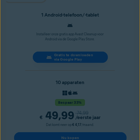
1 Android-telefoon/-tablet
Installeer onze gratis app Avast Cleanup voor
Android via de Google Play Store.
Gratis te downloaden
via Google Play
10 apparaten
Bespaar 33%
49,99
74,99
€
/eerste jaar
Dat komt neer op
€ 4,17
/maand.
Nu kopen