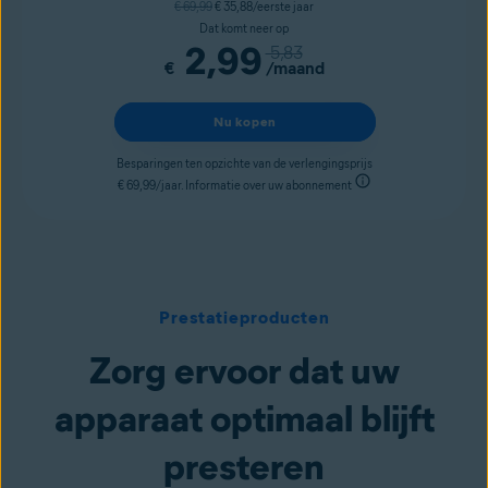
€ 69,99
€ 35,88/eerste jaar
Dat komt neer op
2,99
5,83
€
/maand
Nu kopen
Besparingen ten opzichte van de verlengingsprijs
€ 69,99/jaar. Informatie over uw abonnement
Prestatieproducten
Zorg ervoor dat uw
apparaat optimaal blijft
presteren