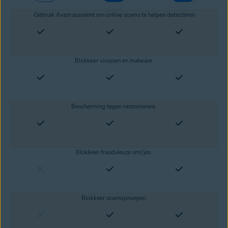
Gebruik Avast-assistent om online scams te helpen detecteren
Blokkeer
virussen
en
malware
.
Bescherming tegen
ransomware
.
Blokkeer frauduleuze sms'jes.
Blokkeer scamoproepen.