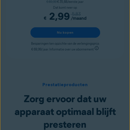
€ 69,99
€ 35,88/eerste jaar
Dat komt neer op
2,99
5,83
€
/maand
Nu kopen
Besparingen ten opzichte van de verlengingsprijs
€ 69,99/jaar. Informatie over uw abonnement
Prestatieproducten
Zorg ervoor dat uw
apparaat optimaal blijft
presteren