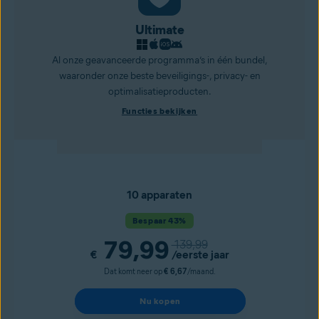
Ultimate
Al onze geavanceerde programma’s in één bundel,
waaronder onze beste beveiligings-, privacy- en
optimalisatieproducten.
Functies bekijken
10 apparaten
Bespaar 43%
79,99
139,99
€
/eerste jaar
Dat komt neer op
€ 6,67
/maand.
Nu kopen