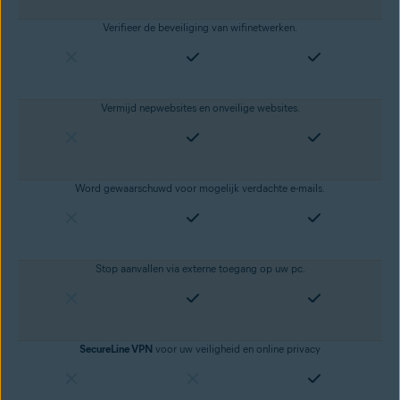
Verifieer de beveiliging van wifinetwerken.
Vermijd nepwebsites en onveilige websites
.
Word gewaarschuwd voor mogelijk verdachte e-mails.
Stop aanvallen via externe toegang op uw pc.
SecureLine VPN
voor uw veiligheid en
online privacy