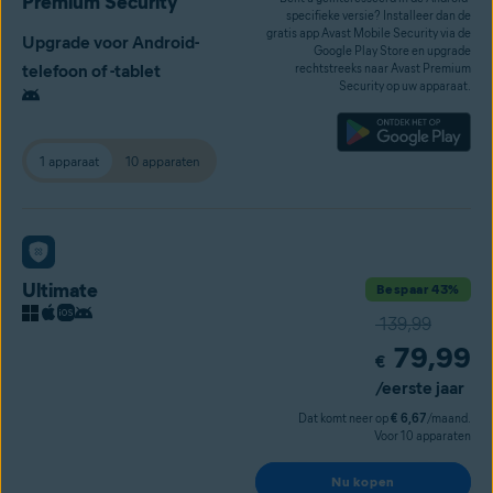
Premium Security
specifieke versie? Installeer dan de
gratis app Avast Mobile Security via de
Upgrade voor Android-
Google Play Store en upgrade
telefoon of -tablet
rechtstreeks naar Avast Premium
Security op uw apparaat.
1 apparaat
10 apparaten
Ultimate
Bespaar 43%
139,99
79,99
€
/eerste jaar
Dat komt neer op
€ 6,67
/maand.
Voor 10 apparaten
Nu kopen