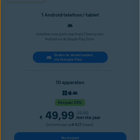
1 Android-telefoon/-tablet
Installeer onze gratis app Avast Cleanup voor
Android via de Google Play Store.
Gratis te downloaden
via Google Play
10 apparaten
Bespaar 33%
49,99
74,99
€
/eerste jaar
Dat komt neer op
€ 4,17
/maand.
Nu kopen