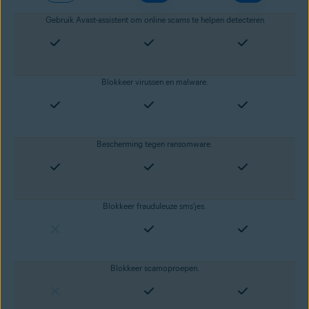
Gebruik Avast-assistent om online scams te helpen detecteren
Blokkeer
virussen
en
malware
.
Bescherming tegen
ransomware
.
Blokkeer frauduleuze sms'jes.
Blokkeer scamoproepen.