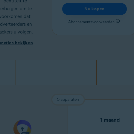
identiteit te
verbergen om te
Nu kopen
voorkomen dat
Abonnementsvoorwaarden
dverteerders en
ackers
u volgen.
uncties bekijken
5 apparaten
1 maand