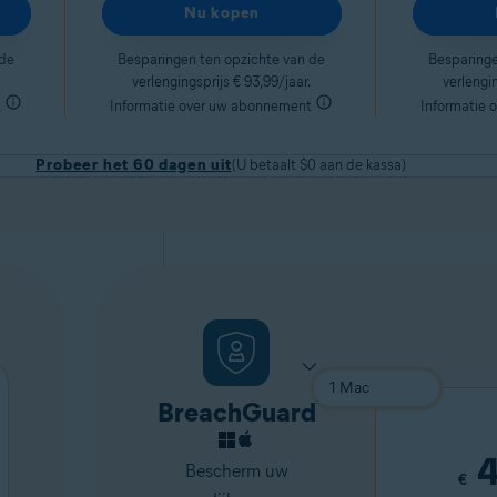
Nu kopen
 de
Besparingen ten opzichte van de
Besparinge
verlengingsprijs € 93,99/jaar.
verlengin
t
Informatie over uw abonnement
Informatie 
Probeer het 60 dagen uit
(U betaalt $0 aan de kassa)
BreachGuard
4
Bescherm uw
€