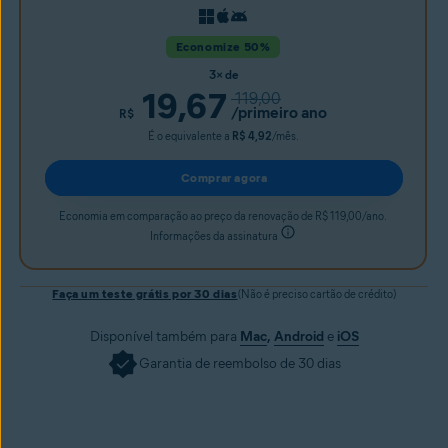
Economize 50%
3× de
19,67
119,00
/primeiro ano
R$
É o equivalente a
R$ 4,92
/mês.
Comprar agora
Economia em comparação ao preço da renovação de R$ 119,00/ano.
Informações da assinatura
Faça um teste grátis por 30 dias
(Não é preciso cartão de crédito)
Disponível também para
Mac
,
Android
e
iOS
Garantia de reembolso de 30 dias