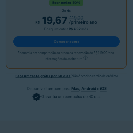
Economize 50%
3× de
19,67
119,00
/primeiro ano
R$
É o equivalente a
R$ 4,92
/mês.
Comprar agora
Economia em comparação ao preço da renovação de R$ 119,00/ano.
Informações da assinatura
Faça um teste grátis por 30 dias
(Não é preciso cartão de crédito)
Disponível também para
Mac
,
Android
e
iOS
Garantia de reembolso de 30 dias
Adquirir agora