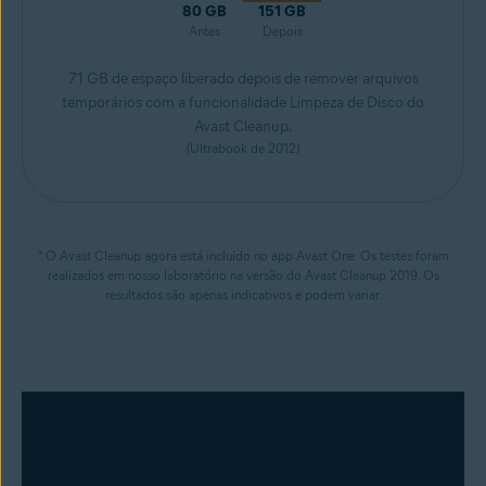
80 GB
151 GB
Antes
Depois
71 GB de espaço liberado depois de remover arquivos
temporários com a funcionalidade Limpeza de Disco do
Avast Cleanup.
(Ultrabook de 2012)
* O Avast Cleanup agora está incluído no app Avast One. Os testes foram
realizados em nosso laboratório na versão do Avast Cleanup 2019. Os
resultados são apenas indicativos e podem variar.