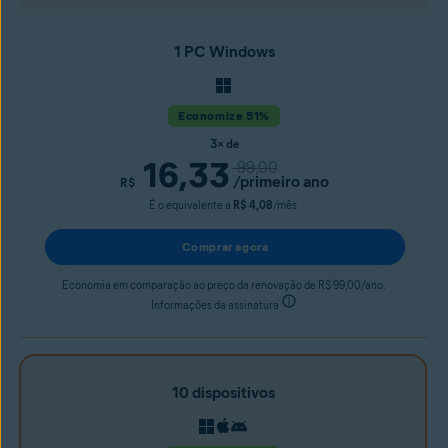
1 PC Windows
Economize 51%
3× de
16,33
99,00
/primeiro ano
R$
É o equivalente a
R$ 4,08
/mês.
Comprar agora
Economia em comparação ao preço da renovação de R$ 99,00/ano.
Informações da assinatura
10 dispositivos