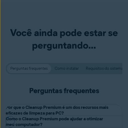
Você ainda pode estar se
perguntando...
Perguntas frequentes
Como instalar
Requisitos do sistema
Perguntas frequentes
Por que o Cleanup Premium é um dos recursos mais
eficazes de limpeza para PC?
Como o Cleanup Premium pode ajudar a otimizar
Desenvolvido por uma das empresas de software mais tradicionais
meu computador?