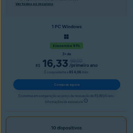
Ver todos os recursos
1 PC Windows
Economize 51%
3× de
16,33
99,00
/primeiro ano
R$
É o equivalente a
R$ 4,08
/mês.
Comprar agora
Economia em comparação ao preço da renovação de R$ 99,00/ano.
Informações da assinatura
10 dispositivos