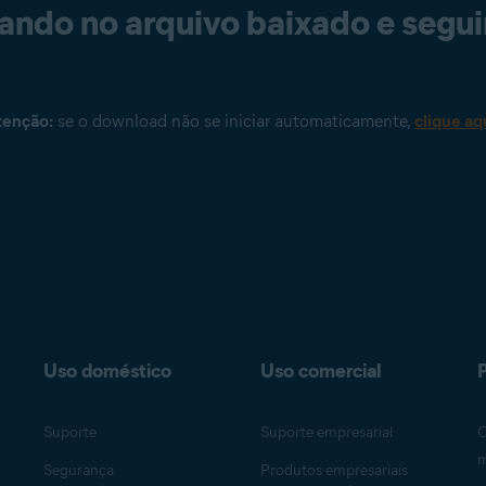
ando no arquivo baixado e segui
tenção:
se o download não se iniciar automaticamente,
clique aq
Uso doméstico
Uso comercial
P
Suporte
Suporte empresarial
O
m
Segurança
Produtos empresariais