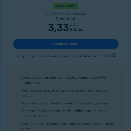
Poupe 20%
49,99 €
39,99 €/primeiro ano
É como pagar
3,33
4,17
€
/mês
Comprar agora
Savings compared to renewal price 49,99 €/year. Subscription details
Navegue com verdadeira privacidade com a nossa VPN
incorporada.
Desfrute de uma experiência de navegação segura e ultra
rápida.
Aceda aos seus conteúdos favoritos onde quer que esteja.
Obtenha uma encriptação de nível militar sem limites de
largura de banda.
Faça compras e operações bancárias seguras onde e quando
quiser.