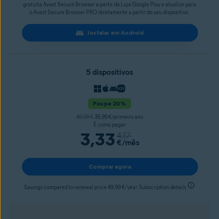
gratuita Avast Secure Browser a partir da Loja Google Play e atualize para
o Avast Secure Browser PRO diretamente a partir do seu dispositivo.
Instalar em Android
5 dispositivos
Poupe 20%
49,99 €
39,99 €/primeiro ano
É como pagar
3,33
4,17
€
/mês
Comprar agora
Savings compared to renewal price 49,99 €/year. Subscription details