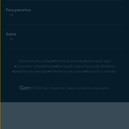
Para parceiros
Sobre
Política de privacidade
Política de produtos
Informação legal
Comunicar vulnerabilidade
Declaração sobre Escravidão Moderna
Detalhes da subscrição
Preferências de cookies
Rescindir o contrato
© 2026 Gen Digital Inc. Todos os direitos reservados.