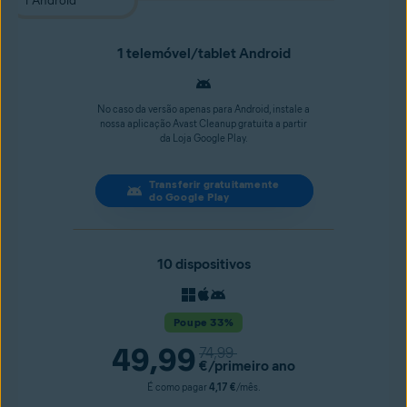
1 telemóvel/tablet Android
No caso da versão apenas para Android, instale a
nossa aplicação Avast Cleanup gratuita a partir
da Loja Google Play.
Transferir gratuitamente
do Google Play
10 dispositivos
Poupe 33%
49,99
74,99
€
/primeiro ano
É como pagar
4,17 €
/mês.