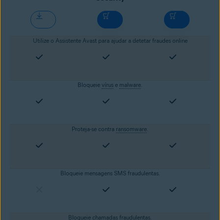
Utilize o Assistente Avast para ajudar a detetar fraudes online
Bloqueie
vírus
e
malware
.
Proteja-se contra
ransomware
.
Bloqueie mensagens SMS fraudulentas.
Bloqueie chamadas fraudulentas.