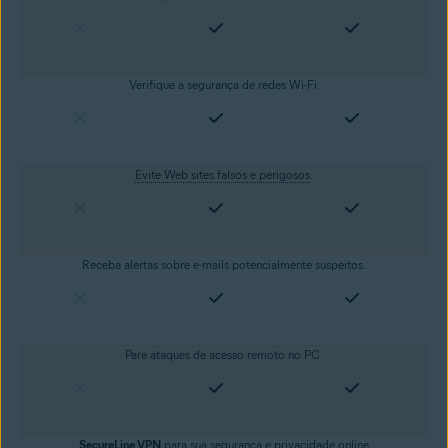
Verifique a segurança de redes Wi-Fi.
Evite Web sites falsos e perigosos
.
Receba alertas sobre e-mails potencialmente suspeitos.
Pare ataques de acesso remoto no PC.
SecureLine VPN
para sua segurança e
privacidade online