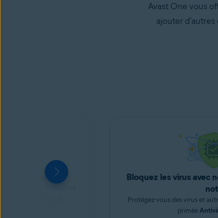
Avast One vous of
ajouter d’autres
m
ciblées et le suivi
Bloquez les virus avec n
no
e, masquez votre empreinte
ookies avec
AntiTrack
.
Protégez-vous des virus et aut
primée
Antivi