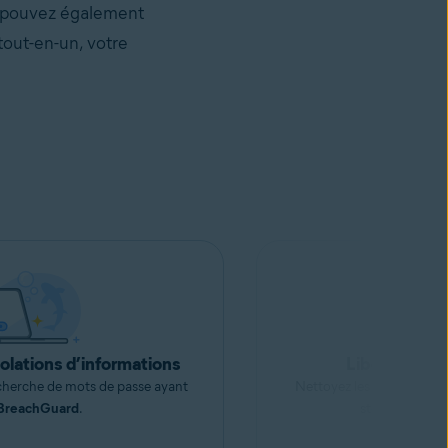
s pouvez également
tout-en-un, votre
violations d’informations
Libérez de l
echerche de mots de passe ayant
Nettoyez les fichiers indé
BreachGuard
.
stockage sur 