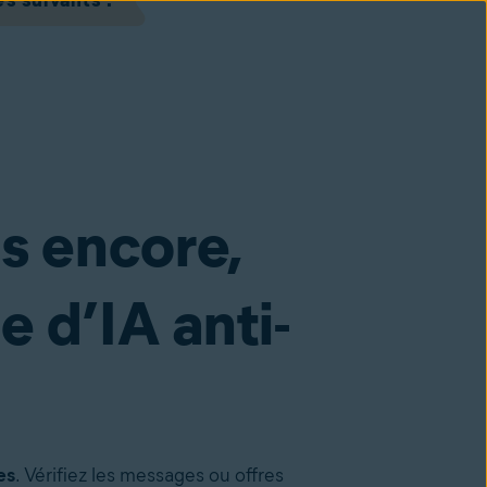
s suivants :
us encore,
 d’IA anti-
es
. Vérifiez les messages ou offres