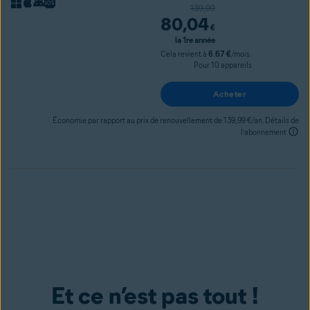
prix d’origine
139,99
80
,04
€
 la 1re année
Cela revient à
6.67 €
/mois.
Pour 10 appareils
Acheter
Économie par rapport au prix de renouvellement de 139,99 €/an.
Détails de
l’abonnement
Et ce n’est pas tout !