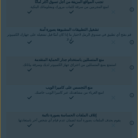
تجنب المواقع المزيفة من أجل تسوق أكثر أمانًا
امنع المجرمين من سرقة كلمات مرورك ومعلوماتك البنكية.
تشغيل التطبيقات المشبوهة بصورة آمنة
قم بفتح أي تطبيق في صندوق الرمل لاختبار ما إذا كان آمنًا قبل تشغيله على جهازك الكمبيوتر
أو لا.
منع المتسللين باستخدام جدار الحماية المتقدمة
استمتع بمنع المتسللين من اختراق جهاز الكمبيوتر لديك وسرقة بياناتك.
منع التجسس على كاميرا الويب
امنع الغرباء من مشاهدتك عبر كاميرا الويب خاصتك.
إتلاف الملفات الحساسة بصورة دائمة
يقوم بحذف الملفات بصورة آمنة لضمان عدم قيام أي شخص آخر باستعادتها.