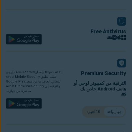
Free Antivirus
Premium Security
إذا كنت مهتمًا بإصدار Android فقط، يُرجى
تثبيت تطبيق Avast Mobile Security
المجاني الخاص بنا من متجر Google Play
الترقية من كمبيوتر لوحي أو
والترقية إلى Avast Premium Security
هاتف Android خاص بك
مباشرةً من جهازك.
جهاز واحد
10 أجهزة