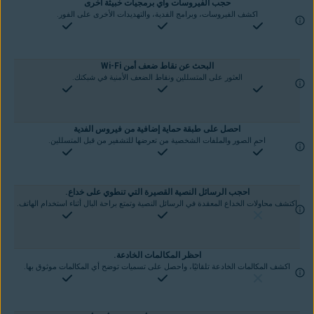
حجب الفيروسات وأي برمجيات خبيثة أخرى
اكشف الفيروسات، وبرامج الفدية، والتهديدات الأخرى على الفور.
البحث عن نقاط ضعف أمن Wi-Fi
العثور على المتسللين ونقاط الضعف الأمنية في شبكتك.
احصل على طبقة حماية إضافية من فيروس الفدية
احمِ الصور والملفات الشخصية من تعرضها للتشفير من قبل المتسللين.
احجب الرسائل النصية القصيرة التي تنطوي على خداع.
اكتشف محاولات الخداع المعقدة في الرسائل النصية وتمتع براحة البال أثناء استخدام الهاتف.
احظر المكالمات الخادعة.
اكشف المكالمات الخادعة تلقائيًا، واحصل على تسميات توضح أي المكالمات موثوق بها.