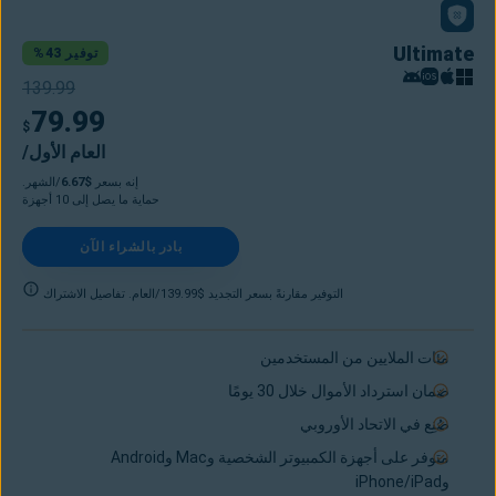
Ultimate
توفير 43%
139.99
79.99
$
/العام الأول
إنه بسعر
$6.67
/الشهر.
حماية ما يصل إلى 10 أجهزة
بادر بالشراء الآن
التوفير مقارنةً بسعر التجديد $139.99/العام. تفاصيل الاشتراك
مئات الملايين من المستخدمين
ضمان استرداد الأموال خلال 30 يومًا
صُنِع في الاتحاد الأوروبي
متوفر على أجهزة الكمبيوتر الشخصية وMac وAndroid
وiPhone/iPad