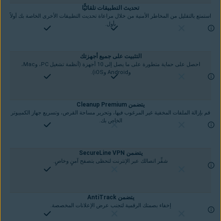
تحديث التطبيقات تلقائيًّا
استمتع بالتقليل من المخاطر الأمنية من خلال مراعاة تحديث التطبيقات الأخرى الخاصة بك أولاً
بأول.
التثبيت على جميع أجهزتك
احصل على حماية متطورة على ما يصل إلى 10 أجهزة (أنظمة تشغيل PC، وMac،
وAndroid وiOS).
يتضمن Cleanup Premium
قم بإزالة الملفات المخفية غير المرغوب فيها، وتحرير مساحة القرص، وتسريع جهاز الكمبيوتر
الخاص بك.
يتضمن SecureLine VPN
شفِّر اتصالك عبر الإنترنت لتحظى بتصفح آمنٍ وخاصٍ.
يتضمن AntiTrack
إخفاء بصمتك الرقمية لتجنب عرض الإعلانات المخصصة.