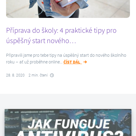
Příprava do školy: 4 praktické tipy pro
úspěšný start nového…
Připravili jsme pro tebe tipy na úspěšný start do nového školního
roku – ať už proběhne online…
ČÍST DÁL
28. 8. 2020
2 min. čtení