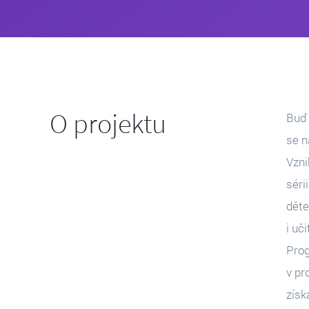
O projektu
Buď 
se n
Vzni
séri
děte
i uč
Prog
v pr
získ