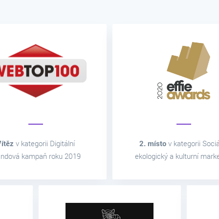
ítěz
v kategorii Digitální
2. místo
v kategorii Sociá
andová kampaň roku 2019
ekologický a kulturní mark