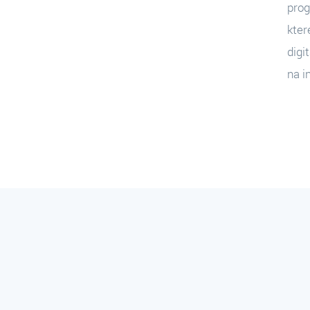
prog
kter
digi
na i