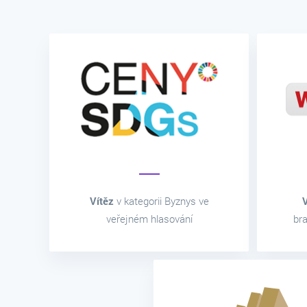
Vítěz
v kategorii Byznys ve
V
veřejném hlasování
br