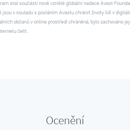
ram stal součástí nově vzniklé globální nadace Avast Founda
é jsou v souladu s posláním Avastu chránit životy lidí v digit
tálních občanů v online prostředí chráněná, bylo zachováno je
nternetu čelit.
Ocenění