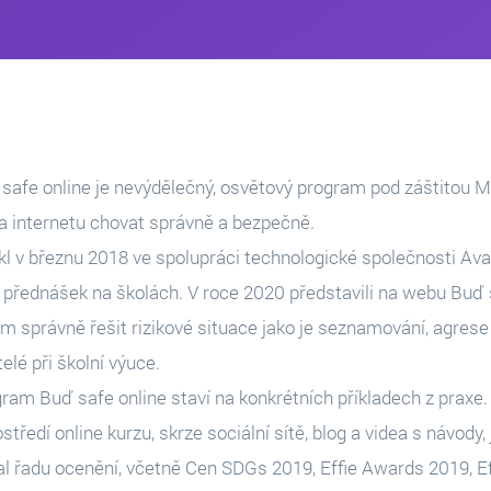
safe online je nevýdělečný, osvětový program pod záštitou MŠ
a internetu chovat správně a bezpečně.
kl v březnu 2018 ve spolupráci technologické společnosti Avast
i přednášek na školách. V roce 2020 představili na webu Buď s
m správně řešit rizikové situace jako je seznamování, agres
itelé při školní výuce.
ram Buď safe online staví na konkrétních příkladech z praxe
ostředí online kurzu, skrze sociální sítě, blog a videa s návod
al řadu ocenění, včetně Cen SDGs 2019, Effie Awards 2019, 