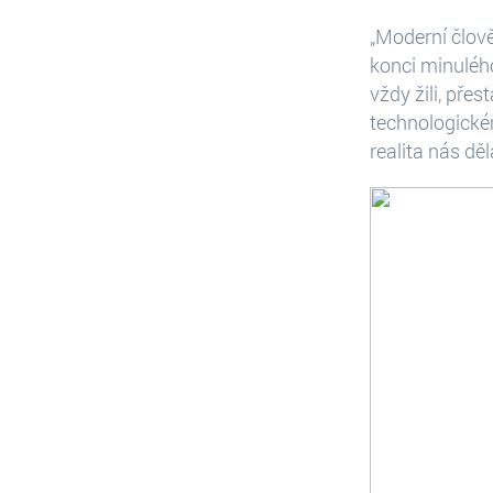
„Moderní člov
konci minulého
vždy žili, pře
technologické
realita nás děl