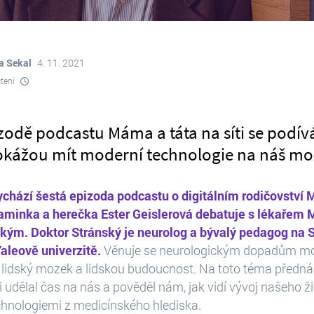
a Sekal
4. 11. 2021
čtení
izodě podcastu Máma a táta na síti se podív
dokážou mít moderní technologie na náš m
ychází šestá epizoda podcastu o digitálním rodičovství 
 maminka a herečka Ester Geislerová debatuje s lékařem
ým. Doktor Stránský je neurolog a bývalý pedagog na S
aleově univerzitě.
Věnuje se neurologickým dopadům m
a lidský mozek a lidskou budoucnost. Na toto téma předná
i udělal čas na nás a pověděl nám, jak vidí vývoj našeho ž
hnologiemi z medicínského hlediska.