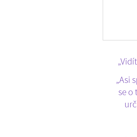
„Vidí
„Asi 
se o 
urč