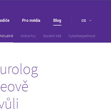
rodiče
Pro média
Blog
CS
Aktuálně
Online hry
Sociální sítě
Kyberbezpečnost
eurolog
leově
vůli