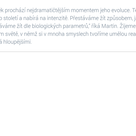
ěk prochází nejdramatičtějším momentem jeho evoluce. Te
 století a nabírá na intenzitě. Přestáváme žít způsobem,
stáváme žít dle biologických parametrů,” říká Martin. Žijeme
m světě, v němž si v mnoha smyslech tvoříme umělou reali
á hloupějšími.