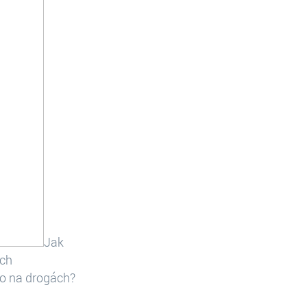
Jak
ích
ako na drogách?