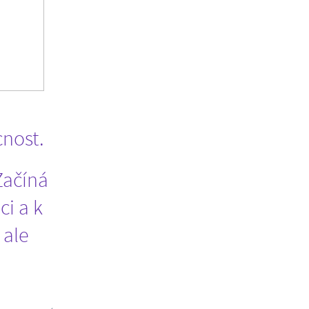
cnost.
Začíná
ci a k
 ale