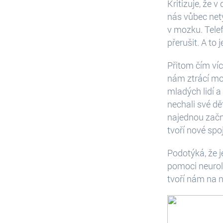
Kritizuje, že 
nás vůbec net
v mozku. Tele
přerušit. A to
Přitom čím ví
nám ztrácí moz
mladých lidí a
nechali své dě
najednou začne
tvoří nové sp
Podotýká, že j
pomoci neurolo
tvoří nám na n