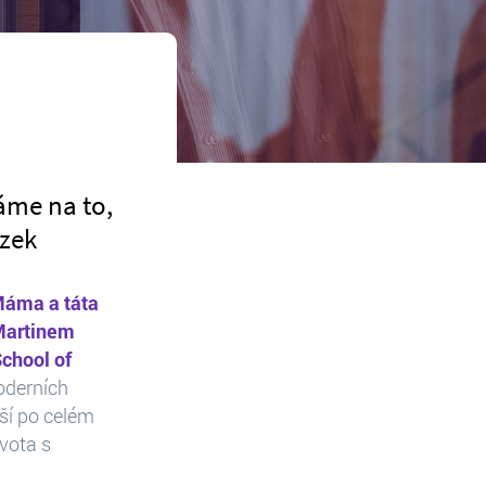
áme na to,
ozek
Máma a táta
 Martinem
chool of
oderních
ší po celém
ivota s