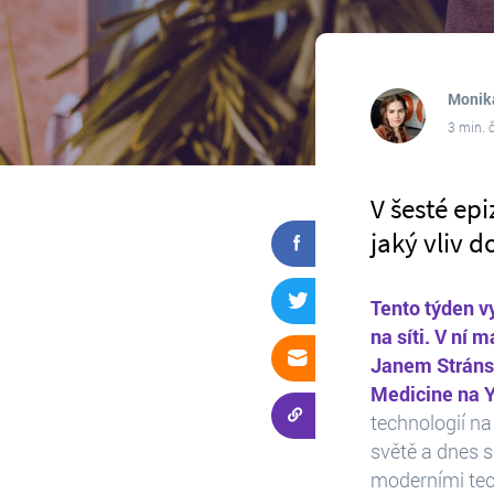
Monik
3 min. 
V šesté ep
jaký vliv 
Tento týden v
na síti. V ní
Janem Stránsk
Medicine na Y
technologií n
světě a dnes s
moderními tec