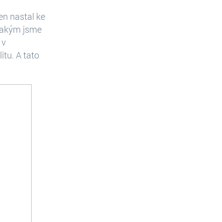
n nastal ke
 jakým jsme
 v
tu. A tato