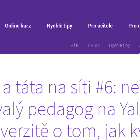
Online kurz
Rychlé tipy
Pro učitele
Pro 
Vše
TikTok
Rychlé tipy
 táta na síti #6: n
valý pedagog na Ya
verzitě o tom, jak k