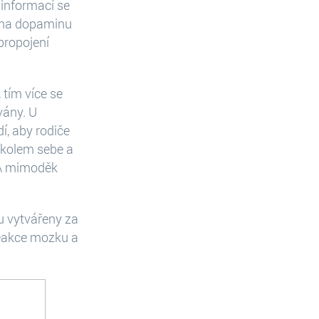
 informací se
dina dopaminu
propojení
tím více se
vány. U
í, aby rodiče
á kolem sebe a
. A mimoděk
u vytvářeny za
 reakce mozku a