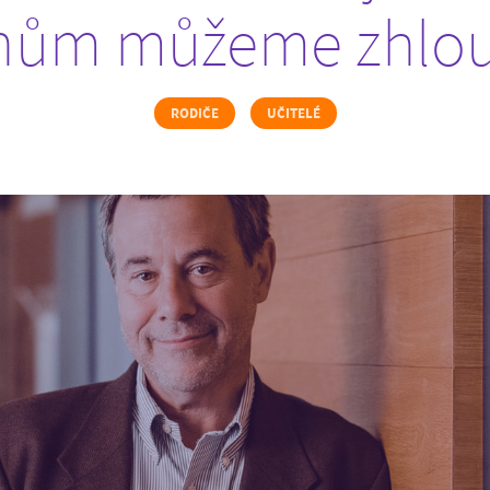
onům můžeme zhlo
RODIČE
UČITELÉ