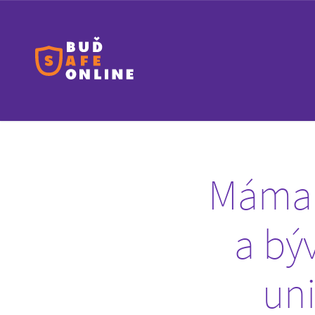
Máma a
a bý
uni