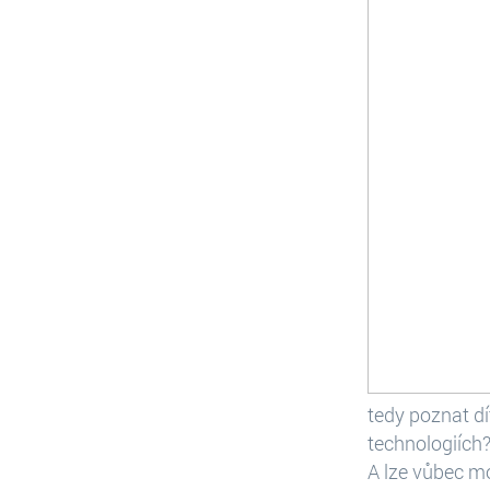
tedy poznat dí
technologiích?
A lze vůbec m