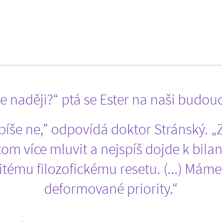
te naději?“ ptá se Ester na naši budou
spíše ne,” odpovídá doktor Stránský. „
tom více mluvit a nejspíš dojde k bilan
itému filozofickému resetu. (...) Máme
deformované priority.“